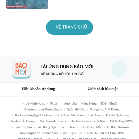
VỀ TRANG CHỦ
TẢI ỨNG DỤNG BÁO MỚI
ĐỂ KHÔNG BỎ SÓT TIN TỨC
Điều khoản sử dụng
Chính sách bảo mật
Lê Minh Hưng
Tô Lâm
Australia
Nắng Nóng
Điểm Chuẩn
Saysomphone Phomvihane
Quốc Hội Lào
Trung Học Phổ Thông
Đại Học Công Nghệ Sydney
Nhà Nước Việt Nam
Hai Nước
Đại Sứ Quán Lào
Trịnh Khắc Cường
Việt Nam-Australia
Đại Học Quốc Gia Hà Nội
ASEAN Cup 2026
Bão Dolphin
Liên Bang Nga
Lào
Iran
Trần Thanh Mẫn
Eo Biển Hormuz
Xaysomphone Phomvihane
AFF Cup 2026
Lịch Thi Đấu AFF Cup 2026
Bảng Xếp Hạng AFF Cup 2026
Bóng Đá
Báo Bóng Đá
Bóng Đá Việt Nam