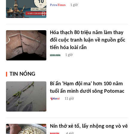
1 giờ
Hóa thạch 80 triệu năm làm thay
đổi cuộc tranh luận về nguồn gốc
tiến hóa loài rắn
1 giờ
TIN NÓNG
Bí ẩn 'Hạm đội ma' hơn 100 năm
tuổi ẩn mình dưới sông Potomac
11 giờ
Nín thở xẻ tổ, lấy nhộng ong vò vẽ
4 giờ