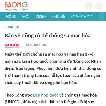
NÓNG
MỚI
VIDEO
CHỦ ĐỀ
#ASEAN Cup 2026
#Tuyển sinh đại học 2026
#Trí tuệ nhân tạo
#Mỹ - Iran
KHOA HỌC
#Khám phá Việt Nam
#Khám phá thế giới
Bảo vệ đồng cỏ để chống sa mạc hóa
18/6/2026
Gốc
Ngày thế giới chống sa mạc hóa và hạn hán 17-6
năm nay, Liên hợp quốc chọn chủ đề 'Đồng cỏ: Nhận
diện, Trân trọng, Phục hồi', đưa hệ sinh thái đồng cỏ
trở thành trọng tâm của nỗ lực toàn cầu nhằm ngăn
chặn suy thoái đất và ứng phó hạn hán.
Theo Công ước
Liên hợp quốc
về chống sa mạc hóa
(UNCCD), 40% diện tích đất trên thế giới đã bị suy