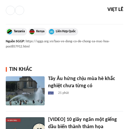
VIỆT LÊ
Tanzania
Kenya
Liên Hợp Quốc
Nguồn
SGGP
:
https://sggp.org.vn/bao-ve-dong-co-de-chong-sa-mac-hoa-
post857912.html
TIN KHÁC
Tây Âu hứng chịu mùa hè khắc
nghiệt chưa từng có
21 phút
[VIDEO] 10 giây ngăn một giếng
dầu biến thành thảm họa