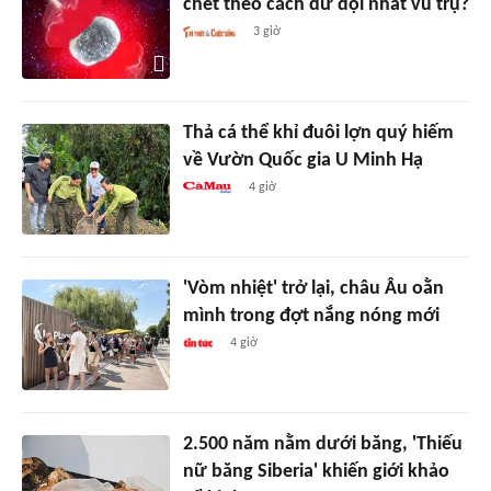
chết theo cách dữ dội nhất vũ trụ?
3 giờ
Thả cá thể khỉ đuôi lợn quý hiếm
về Vườn Quốc gia U Minh Hạ
4 giờ
'Vòm nhiệt' trở lại, châu Âu oằn
mình trong đợt nắng nóng mới
4 giờ
2.500 năm nằm dưới băng, 'Thiếu
nữ băng Siberia' khiến giới khảo