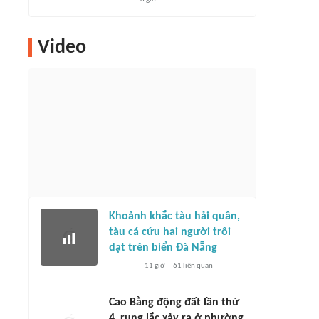
Video
Khoảnh khắc tàu hải quân,
tàu cá cứu hai người trôi
dạt trên biển Đà Nẵng
11 giờ
61
liên quan
Cao Bằng động đất lần thứ
4, rung lắc xảy ra ở phường