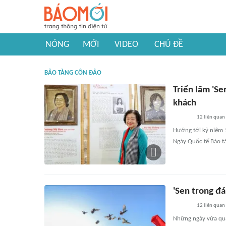
NÓNG
MỚI
VIDEO
CHỦ ĐỀ
BẢO TÀNG CÔN ĐẢO
Triển lãm 'Se
khách
12
liên quan
Hướng tới kỷ niệm 
Ngày Quốc tế Bảo tà
'Sen trong đá
12
liên quan
Những ngày vừa qua,