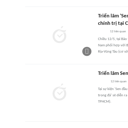
Triển lãm 'Se
chính trị tại
12
liên quan
Chiều 12/5, tại Bảo
Nam phối hợp với B
Rịa-Vũng Tàu (cơ sở
Triển lãm Sen
12
liên quan
Tại sự kiện 'Sen đầ
trong đá' sẽ diễn r
TPHCM).