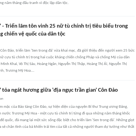
g năm tháng đấu tranh vì độc lập dân tộc.
' - Triển lãm tôn vinh 25 nữ tù chính trị tiêu biểu trong
g chiến vệ quốc của dân tộc
g Côn Đảo, triển lãm 'Sen trong đá' vừa khai mạc, đã giới thiệu đến người xem 25 bức
nữ cựu tù chính trị trong hai cuộc kháng chiến chống Pháp và chống Mỹ của dân
Minh Khai, Võ Thị Sáu, Hoàng Ngân, Nguyễn Thị Thập, Hoàng Thị Ái, Nguyễn Thị
nh, Trương Mỹ Hoa....
' tỏa ngát hương giữa 'địa ngục trần gian' Côn Đảo
uan
ầm mặc của Bảo tàng Côn Đảo, sự hiện diện của nguyên Bí thư Trung ương Đảng,
h nước Trương Mỹ Hoa - một cựu tù chính trị từng đi qua những năm tháng khốc
ù đế quốc, đã mang lại một sức sống đặc biệt cho triển lãm 'Sen trong đá'. Những giọt
a sẻ chân tình của bà khiến trái tim của tất cả những người tham dự tưởng như thắt