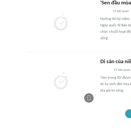
'Sen đầu mùa'
12
liên quan
Hướng tới kỷ niệm 
Ngày quốc tế Bảo tà
chức chuỗi hoạt độn
sống.
Di sản của ni
12
liên quan
'Sen trong đá' được
từ hy sinh đến hòa 
tỏa giá trị sống.