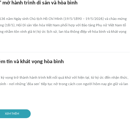
 mở hành trình di sản và hòa bình
136 năm Ngày sinh Chủ tịch Hồ Chí Minh (19/5/1890 – 19/5/2026) và chào mừng
ng (18/5), Hội Di sản Văn hóa Việt Nam phối hợp với Bảo tàng Phụ nữ Việt Nam tổ
g nhằm tôn vinh giá trị ký ức lịch sử, lan tỏa thông điệp về hòa bình và khát vọng
ềm tin và khát vọng hòa bình
 kỳ vọng trở thành hành trình kết nối quá khứ với hiện tại, từ ký ức đến nhận thức,
bình - nơi những 'đóa sen' tiếp tục nở trong cách con người hôm nay gìn giữ và lan
XEM THÊM