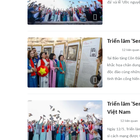
đá' và lễ 'Ước nguy
Triển lãm 'Se
12
liên quan
Tại Bảo tàng Côn Đả
khắc họa chân dung
độc đáo cùng những
tinh thần cống hiến
Triển lãm 'Se
Việt Nam
12
liên quan
Ngày 12/5, Triển lã
sĩ cách mạng được t