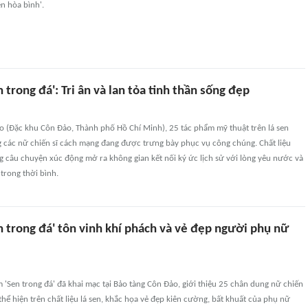
ện hòa bình'.
n trong đá': Tri ân và lan tỏa tinh thần sống đẹp
o (Đặc khu Côn Đảo, Thành phố Hồ Chí Minh), 25 tác phẩm mỹ thuật trên lá sen
 các nữ chiến sĩ cách mạng đang được trưng bày phục vụ công chúng. Chất liệu
 câu chuyện xúc động mở ra không gian kết nối ký ức lịch sử với lòng yêu nước và
 trong thời bình.
n trong đá' tôn vinh khí phách và vẻ đẹp người phụ nữ
m 'Sen trong đá' đã khai mạc tại Bảo tàng Côn Đảo, giới thiệu 25 chân dung nữ chiến
hể hiện trên chất liệu lá sen, khắc họa vẻ đẹp kiên cường, bất khuất của phụ nữ