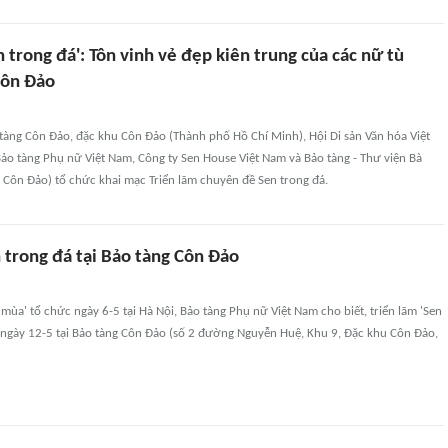
n trong đá': Tôn vinh vẻ đẹp kiên trung của các nữ tù
 Côn Đảo
 tàng Côn Đảo, đặc khu Côn Đảo (Thành phố Hồ Chí Minh), Hội Di sản Văn hóa Việt
ảo tàng Phụ nữ Việt Nam, Công ty Sen House Việt Nam và Bảo tàng - Thư viện Bà
 Côn Đảo) tổ chức khai mạc Triển lãm chuyên đề Sen trong đá.
 trong đá tại Bảo tàng Côn Đảo
u mùa' tổ chức ngày 6-5 tại Hà Nội, Bảo tàng Phụ nữ Việt Nam cho biết, triển lãm 'Sen
a ngày 12-5 tại Bảo tàng Côn Đảo (số 2 đường Nguyễn Huệ, Khu 9, Đặc khu Côn Đảo,