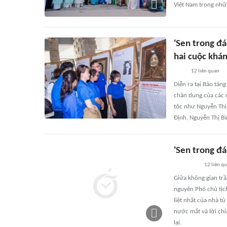
Việt Nam trong nhữn
'Sen trong đá
hai cuộc khán
12
liên quan
Diễn ra tại Bảo tàn
chân dung của các 
tộc như Nguyễn Thị 
Định, Nguyễn Thị Bì
'Sen trong đá
12
liên q
Giữa không gian tr
nguyên Phó chủ tịc
liệt nhất của nhà t
nước mắt và lời chi
lại.