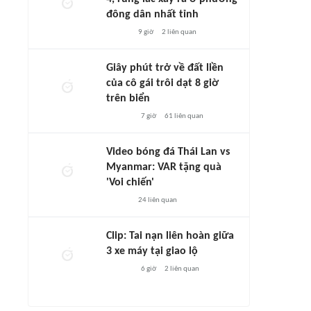
đông dân nhất tỉnh
9 giờ
2
liên quan
Giây phút trở về đất liền
của cô gái trôi dạt 8 giờ
trên biển
7 giờ
61
liên quan
Video bóng đá Thái Lan vs
Myanmar: VAR tặng quà
'Voi chiến'
24
liên quan
Clip: Tai nạn liên hoàn giữa
3 xe máy tại giao lộ
6 giờ
2
liên quan