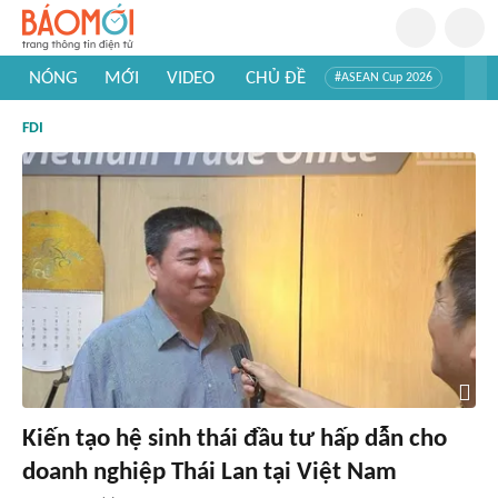
NÓNG
MỚI
VIDEO
CHỦ ĐỀ
#ASEAN Cup 2026
#Trí tuệ nhân tạo
#Mỹ - Iran
#Khám phá Việt Nam
FDI
#Khám phá thế giới
Kiến tạo hệ sinh thái đầu tư hấp dẫn cho
doanh nghiệp Thái Lan tại Việt Nam