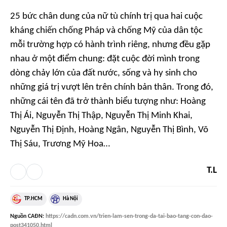
25 bức chân dung của nữ tù chính trị qua hai cuộc
kháng chiến chống Pháp và chống Mỹ của dân tộc
mỗi trường hợp có hành trình riêng, nhưng đều gặp
nhau ở một điểm chung: đặt cuộc đời mình trong
dòng chảy lớn của đất nước, sống và hy sinh cho
những giá trị vượt lên trên chính bản thân. Trong đó,
những cái tên đã trở thành biểu tượng như: Hoàng
Thị Ái, Nguyễn Thị Thập, Nguyễn Thị Minh Khai,
Nguyễn Thị Định, Hoàng Ngân, Nguyễn Thị Bình, Võ
Thị Sáu, Trương Mỹ Hoa…
T.L
TP.HCM
Hà Nội
Nguồn
CAĐN
:
https://cadn.com.vn/trien-lam-sen-trong-da-tai-bao-tang-con-dao-
post341050.html