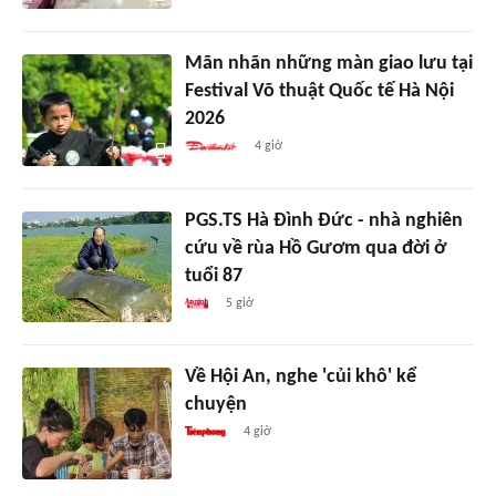
Mãn nhãn những màn giao lưu tại
Festival Võ thuật Quốc tế Hà Nội
2026
4 giờ
PGS.TS Hà Đình Đức - nhà nghiên
cứu về rùa Hồ Gươm qua đời ở
tuổi 87
5 giờ
Về Hội An, nghe 'củi khô' kể
chuyện
4 giờ