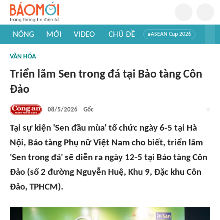
NÓNG
MỚI
VIDEO
CHỦ ĐỀ
#ASEAN Cup 2026
#Trí tuệ nhân tạo
#Mỹ - Iran
#Khám phá Việt Nam
VĂN HÓA
#Khám phá thế giới
Triển lãm Sen trong đá tại Bảo tàng Côn
Đảo
08/5/2026
Gốc
Tại sự kiện 'Sen đầu mùa' tổ chức ngày 6-5 tại Hà
Nội, Bảo tàng Phụ nữ Việt Nam cho biết, triển lãm
'Sen trong đá' sẽ diễn ra ngày 12-5 tại Bảo tàng Côn
Đảo (số 2 đường Nguyễn Huệ, Khu 9, Đặc khu Côn
Đảo, TPHCM).