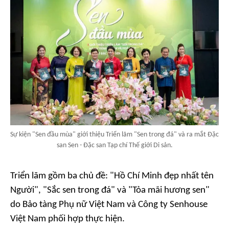
Sự kiện "Sen đầu mùa" giới thiệu Triển lãm "Sen trong đá" và ra mắt Đặc
san Sen - Đặc san Tạp chí Thế giới Di sản.
Triển lãm gồm ba chủ đề: "Hồ Chí Minh đẹp nhất tên
Người", "Sắc sen trong đá" và "Tỏa mãi hương sen"
do Bảo tàng Phụ nữ Việt Nam và Công ty Senhouse
Việt Nam phối hợp thực hiện.