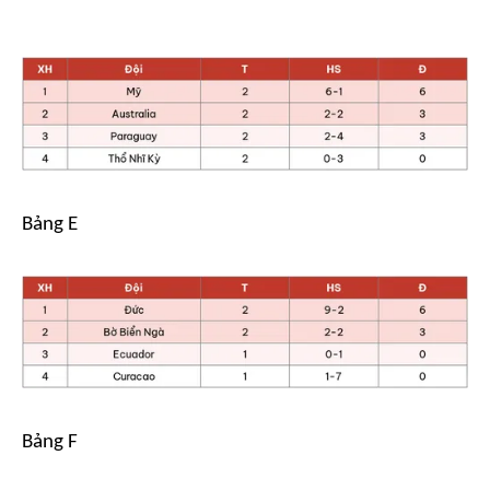
Bảng E
Bảng F