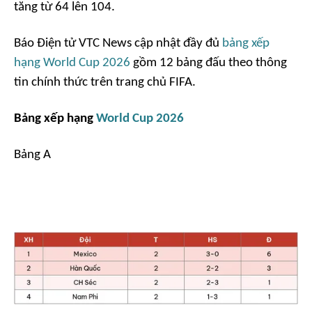
tăng từ 64 lên 104.
Báo Điện tử VTC News cập nhật đầy đủ
bảng xếp
hạng World Cup 2026
gồm 12 bảng đấu theo thông
tin chính thức trên trang chủ FIFA.
Bảng xếp hạng
World Cup 2026
Bảng A