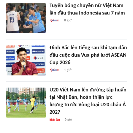
Tuyển bóng chuyền nữ Việt Nam
lần đầu thua Indonesia sau 7 năm
8 giờ
Đình Bắc lên tiếng sau khi tạm dẫn
đầu cuộc đua Vua phá lưới ASEAN
Cup 2026
1 giờ
U20 Việt Nam lên đường tập huấn
tại Nhật Bản, hoàn thiện lực
lượng trước Vòng loại U20 châu Á
2027
6 giờ