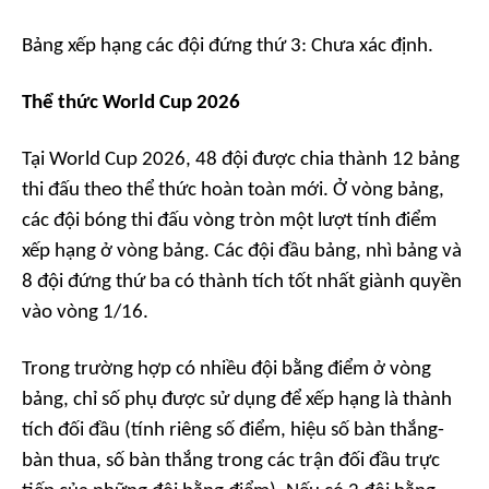
Bảng xếp hạng các đội đứng thứ 3: Chưa xác định.
Thể thức World Cup 2026
Tại World Cup 2026, 48 đội được chia thành 12 bảng
thi đấu theo thể thức hoàn toàn mới. Ở vòng bảng,
các đội bóng thi đấu vòng tròn một lượt tính điểm
xếp hạng ở vòng bảng. Các đội đầu bảng, nhì bảng và
8 đội đứng thứ ba có thành tích tốt nhất giành quyền
vào vòng 1/16.
Trong trường hợp có nhiều đội bằng điểm ở vòng
bảng, chỉ số phụ được sử dụng để xếp hạng là thành
tích đối đầu (tính riêng số điểm, hiệu số bàn thắng-
bàn thua, số bàn thắng trong các trận đối đầu trực