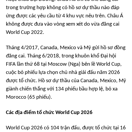
trong trường hợp không có hồ sơ dự thầu nào đáp
ứng được các yêu cầu từ 4 khu vực nêu trên. Châu Á
không được đưa vào vòng xem xét do vừa đăng cai
World Cup 2022.
Tháng 4/2017, Canada, Mexico và Mỹ gửi hồ sơ đồng
đăng cai. Tháng 6/2018, trong khuôn khổ Đại hội
FIFA lần thứ 68 tại Moscow (Nga) bên lề World Cup,
cuộc bỏ phiếu lựa chọn chủ nhà giải đấu năm 2026
được tổ chức. Hồ sơ dự thầu của Canada, Mexico, Mỹ
giành chiến thắng với 134 phiếu bầu hợp lệ, bỏ xa
Morocco (65 phiếu).
Các địa điểm tổ chức World Cup 2026
World Cup 2026 có 104 trận đấu, được tổ chức tại 16