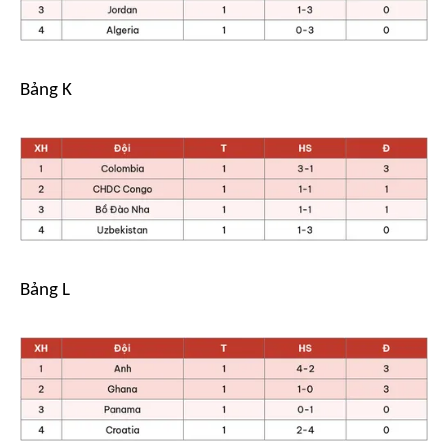
Bảng K
Bảng L