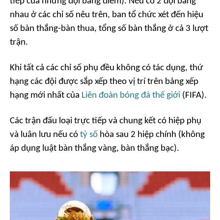
tiếp của những đội bằng điểm). Nếu có 2 đội bằng
nhau ở các chỉ số nêu trên, ban tổ chức xét đến hiệu
số bàn thắng-bàn thua, tổng số bàn thắng ở cả 3 lượt
trận.
Khi tất cả các chỉ số phụ đều không có tác dụng, thứ
hạng các đội được sắp xếp theo vị trí trên bảng xếp
hạng mới nhất của
Liên đoàn bóng đá thế giới
(FIFA).
Các trận đấu loại trực tiếp và chung kết có hiệp phụ
và luân lưu nếu có
tỷ số
hòa sau 2 hiệp chính (không
áp dụng luật bàn thắng vàng, bàn thắng bạc).