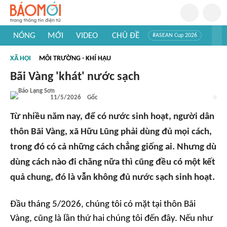
NÓNG
MỚI
VIDEO
CHỦ ĐỀ
#ASEAN Cup 2026
#Tuyển sinh đại học 2026
#Trí tuệ nhân tạo
#Mỹ - Iran
XÃ HỘI
MÔI TRƯỜNG - KHÍ HẬU
#Khám phá Việt Nam
#Khám phá thế giới
Bãi Vàng 'khát' nước sạch
11/5/2026
Gốc
Từ nhiều năm nay, để có nước sinh hoạt, người dân
thôn Bãi Vàng, xã Hữu Lũng phải dùng đủ mọi cách,
trong đó có cả những cách chẳng giống ai. Nhưng dù
dùng cách nào đi chăng nữa thì cũng đều có một kết
quả chung, đó là vẫn không đủ nước sạch sinh hoạt.
Đầu tháng 5/2026, chúng tôi có mặt tại thôn Bãi
Vàng, cũng là lần thứ hai chúng tôi đến đây. Nếu như