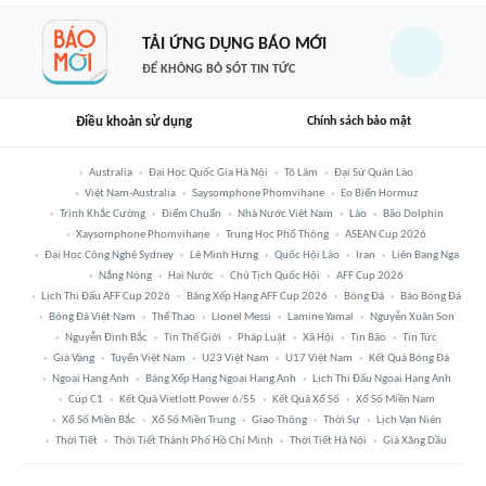
TẢI ỨNG DỤNG BÁO MỚI
ĐỂ KHÔNG BỎ SÓT TIN TỨC
Điều khoản sử dụng
Chính sách bảo mật
Australia
Đại Học Quốc Gia Hà Nội
Tô Lâm
Đại Sứ Quán Lào
Việt Nam-Australia
Saysomphone Phomvihane
Eo Biển Hormuz
Trịnh Khắc Cường
Điểm Chuẩn
Nhà Nước Việt Nam
Lào
Bão Dolphin
Xaysomphone Phomvihane
Trung Học Phổ Thông
ASEAN Cup 2026
Đại Học Công Nghệ Sydney
Lê Minh Hưng
Quốc Hội Lào
Iran
Liên Bang Nga
Nắng Nóng
Hai Nước
Chủ Tịch Quốc Hội
AFF Cup 2026
Lịch Thi Đấu AFF Cup 2026
Bảng Xếp Hạng AFF Cup 2026
Bóng Đá
Báo Bóng Đá
Bóng Đá Việt Nam
Thể Thao
Lionel Messi
Lamine Yamal
Nguyễn Xuân Son
Nguyễn Đình Bắc
Tin Thế Giới
Pháp Luật
Xã Hội
Tin Bão
Tin Tức
Giá Vàng
Tuyển Việt Nam
U23 Việt Nam
U17 Việt Nam
Kết Quả Bóng Đá
Ngoại Hạng Anh
Bảng Xếp Hạng Ngoại Hạng Anh
Lịch Thi Đấu Ngoại Hạng Anh
Cúp C1
Kết Quả Vietlott Power 6/55
Kết Quả Xổ Số
Xổ Số Miền Nam
Xổ Số Miền Bắc
Xổ Số Miền Trung
Giao Thông
Thời Sự
Lịch Vạn Niên
Thời Tiết
Thời Tiết Thành Phố Hồ Chí Minh
Thời Tiết Hà Nội
Giá Xăng Dầu