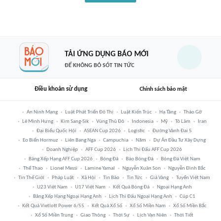
TẢI ỨNG DỤNG BÁO MỚI
ĐỂ KHÔNG BỎ SÓT TIN TỨC
Điều khoản sử dụng
Chính sách bảo mật
An Ninh Mạng
Luật Phát Triển Đô Thị
Luật Kiến Trúc
Hạ Tầng
Tháo Gỡ
Lê Minh Hưng
Kim Sang-Sik
Vùng Thủ Đô
Indonesia
Mỹ
Tô Lâm
Iran
Đại Biểu Quốc Hội
ASEAN Cup 2026
Logistic
Đường Vành Đai 5
Eo Biển Hormuz
Liên Bang Nga
Campuchia
Năm
Dự Án Đầu Tư Xây Dựng
Doanh Nghiệp
AFF Cup 2026
Lịch Thi Đấu AFF Cup 2026
Bảng Xếp Hạng AFF Cup 2026
Bóng Đá
Báo Bóng Đá
Bóng Đá Việt Nam
Thể Thao
Lionel Messi
Lamine Yamal
Nguyễn Xuân Son
Nguyễn Đình Bắc
Tin Thế Giới
Pháp Luật
Xã Hội
Tin Bão
Tin Tức
Giá Vàng
Tuyển Việt Nam
U23 Việt Nam
U17 Việt Nam
Kết Quả Bóng Đá
Ngoại Hạng Anh
Bảng Xếp Hạng Ngoại Hạng Anh
Lịch Thi Đấu Ngoại Hạng Anh
Cúp C1
Kết Quả Vietlott Power 6/55
Kết Quả Xổ Số
Xổ Số Miền Nam
Xổ Số Miền Bắc
Xổ Số Miền Trung
Giao Thông
Thời Sự
Lịch Vạn Niên
Thời Tiết