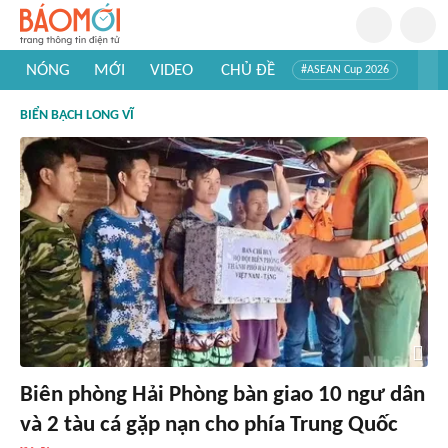
NÓNG
MỚI
VIDEO
CHỦ ĐỀ
#ASEAN Cup 2026
#Trí tuệ nhân tạo
#Mỹ - Iran
#Khám phá Việt Nam
BIỂN BẠCH LONG VĨ
#Khám phá thế giới
Biên phòng Hải Phòng bàn giao 10 ngư dân
và 2 tàu cá gặp nạn cho phía Trung Quốc