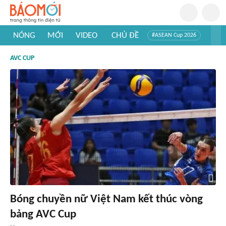
NÓNG
MỚI
VIDEO
CHỦ ĐỀ
#ASEAN Cup 2026
#Trí tuệ nhân tạo
#Mỹ - Iran
#Khám phá Việt Nam
AVC CUP
#Khám phá thế giới
Bóng chuyền nữ Việt Nam kết thúc vòng
bảng AVC Cup