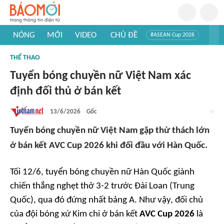
NÓNG
MỚI
VIDEO
CHỦ ĐỀ
#ASEAN Cup 2026
#Trí tuệ nhân tạo
#Mỹ - Iran
#Khám phá Việt Nam
THỂ THAO
#Khám phá thế giới
Tuyển bóng chuyền nữ Việt Nam xác
định đối thủ ở bán kết
13/6/2026
Gốc
Tuyển bóng chuyền nữ Việt Nam gặp thử thách lớn
ở bán kết AVC Cup 2026 khi đối đầu với Hàn Quốc.
Tối 12/6, tuyển bóng chuyền nữ Hàn Quốc giành
chiến thắng nghẹt thở 3-2 trước Đài Loan (Trung
Quốc), qua đó đứng nhất bảng A. Như vậy, đối chủ
của đội bóng xứ Kim chi ở bán kết
AVC Cup 2026
là