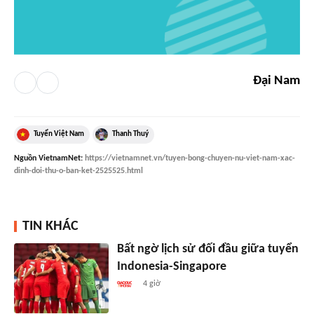
Đại Nam
Tuyển Việt Nam
Thanh Thuý
Nguồn
VietnamNet
:
https://vietnamnet.vn/tuyen-bong-chuyen-nu-viet-nam-xac-
dinh-doi-thu-o-ban-ket-2525525.html
TIN KHÁC
Bất ngờ lịch sử đối đầu giữa tuyển
Indonesia-Singapore
4 giờ