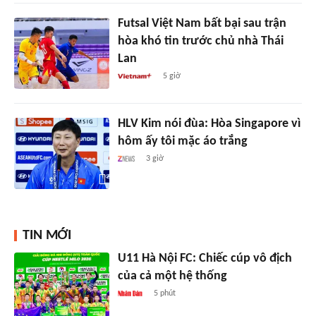
Futsal Việt Nam bất bại sau trận
hòa khó tin trước chủ nhà Thái
Lan
5 giờ
HLV Kim nói đùa: Hòa Singapore vì
hôm ấy tôi mặc áo trắng
3 giờ
TIN MỚI
U11 Hà Nội FC: Chiếc cúp vô địch
của cả một hệ thống
5 phút