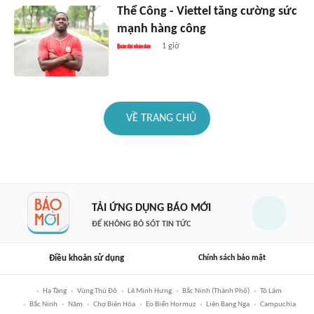
Thể Công - Viettel tăng cường sức
mạnh hàng công
1 giờ
VỀ TRANG CHỦ
TẢI ỨNG DỤNG BÁO MỚI
ĐỂ KHÔNG BỎ SÓT TIN TỨC
Điều khoản sử dụng
Chính sách bảo mật
Hạ Tầng
Vùng Thủ Đô
Lê Minh Hưng
Bắc Ninh (thành Phố)
Tô Lâm
Bắc Ninh
Năm
Chợ Biên Hòa
Eo Biển Hormuz
Liên Bang Nga
Campuchia