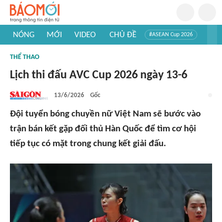
NÓNG
MỚI
VIDEO
CHỦ ĐỀ
#ASEAN Cup 2026
#Trí tuệ nhân tạo
#Mỹ - Iran
#Khám phá Việt Nam
THỂ THAO
#Khám phá thế giới
Lịch thi đấu AVC Cup 2026 ngày 13-6
13/6/2026
Gốc
Đội tuyển bóng chuyền nữ Việt Nam sẽ bước vào
trận bán kết gặp đối thủ Hàn Quốc để tìm cơ hội
tiếp tục có mặt trong chung kết giải đấu.