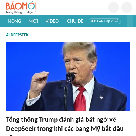
NÓNG
MỚI
VIDEO
CHỦ ĐỀ
#ASEAN Cup 2026
#Trí tuệ nhân tạo
#Mỹ - Iran
#Khám phá Việt Nam
AI DEEPSEEK
#Khám phá thế giới
Tổng thống Trump đánh giá bất ngờ về
DeepSeek trong khi các bang Mỹ bắt đầu