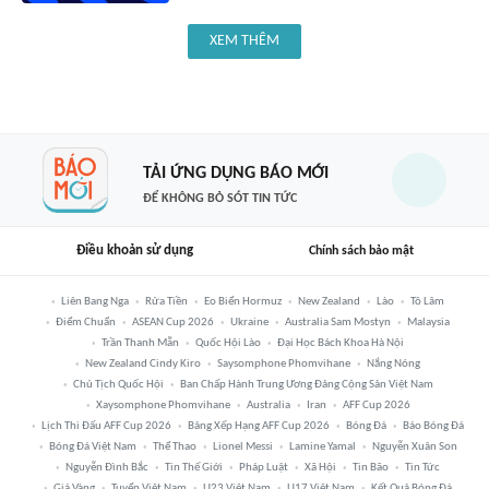
XEM THÊM
TẢI ỨNG DỤNG BÁO MỚI
ĐỂ KHÔNG BỎ SÓT TIN TỨC
Điều khoản sử dụng
Chính sách bảo mật
Liên Bang Nga
Rửa Tiền
Eo Biển Hormuz
New Zealand
Lào
Tô Lâm
Điểm Chuẩn
ASEAN Cup 2026
Ukraine
Australia Sam Mostyn
Malaysia
Trần Thanh Mẫn
Quốc Hội Lào
Đại Học Bách Khoa Hà Nội
New Zealand Cindy Kiro
Saysomphone Phomvihane
Nắng Nóng
Chủ Tịch Quốc Hội
Ban Chấp Hành Trung Ương Đảng Cộng Sản Việt Nam
Xaysomphone Phomvihane
Australia
Iran
AFF Cup 2026
Lịch Thi Đấu AFF Cup 2026
Bảng Xếp Hạng AFF Cup 2026
Bóng Đá
Báo Bóng Đá
Bóng Đá Việt Nam
Thể Thao
Lionel Messi
Lamine Yamal
Nguyễn Xuân Son
Nguyễn Đình Bắc
Tin Thế Giới
Pháp Luật
Xã Hội
Tin Bão
Tin Tức
Giá Vàng
Tuyển Việt Nam
U23 Việt Nam
U17 Việt Nam
Kết Quả Bóng Đá