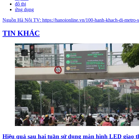
đô thị
ứng dụng
Nguồn
Hà Nội TV
:
https://hanoionline.vn/100-hanh-khach-di-metro
TIN KHÁC
Hiệu quả sau hai tuần sử dụng màn hình LED giao 