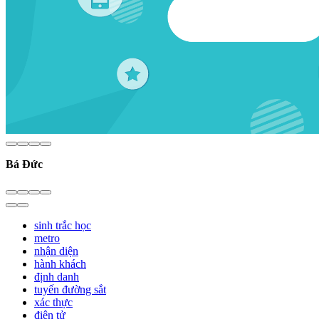
Bá Đức
sinh trắc học
metro
nhận diện
hành khách
định danh
tuyến đường sắt
xác thực
điện tử