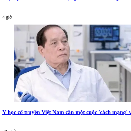
4 giờ
Y học cổ truyền Việt Nam cần một cuộc 'cách mạng' 