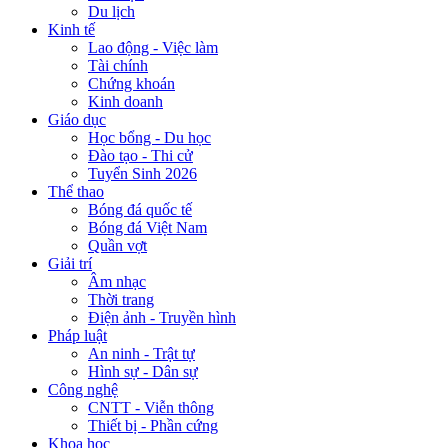
Du lịch
Kinh tế
Lao động - Việc làm
Tài chính
Chứng khoán
Kinh doanh
Giáo dục
Học bổng - Du học
Đào tạo - Thi cử
Tuyển Sinh 2026
Thể thao
Bóng đá quốc tế
Bóng đá Việt Nam
Quần vợt
Giải trí
Âm nhạc
Thời trang
Điện ảnh - Truyền hình
Pháp luật
An ninh - Trật tự
Hình sự - Dân sự
Công nghệ
CNTT - Viễn thông
Thiết bị - Phần cứng
Khoa học