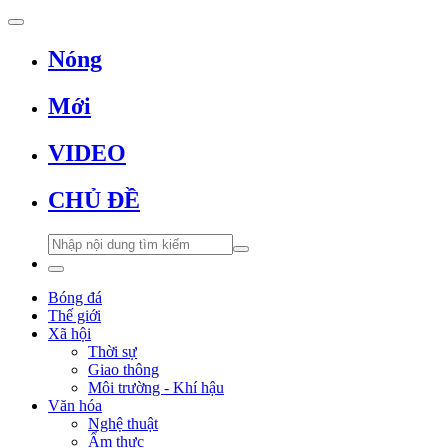
Nóng
Mới
VIDEO
CHỦ ĐỀ
Bóng đá
Thế giới
Xã hội
Thời sự
Giao thông
Môi trường - Khí hậu
Văn hóa
Nghệ thuật
Ẩm thực