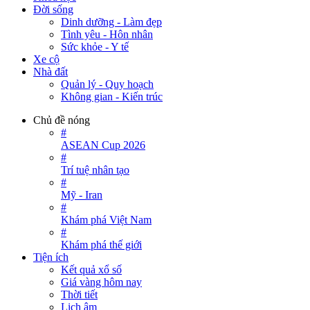
Đời sống
Dinh dưỡng - Làm đẹp
Tình yêu - Hôn nhân
Sức khỏe - Y tế
Xe cộ
Nhà đất
Quản lý - Quy hoạch
Không gian - Kiến trúc
Chủ đề nóng
#
ASEAN Cup 2026
#
Trí tuệ nhân tạo
#
Mỹ - Iran
#
Khám phá Việt Nam
#
Khám phá thế giới
Tiện ích
Kết quả xổ số
Giá vàng hôm nay
Thời tiết
Lịch âm