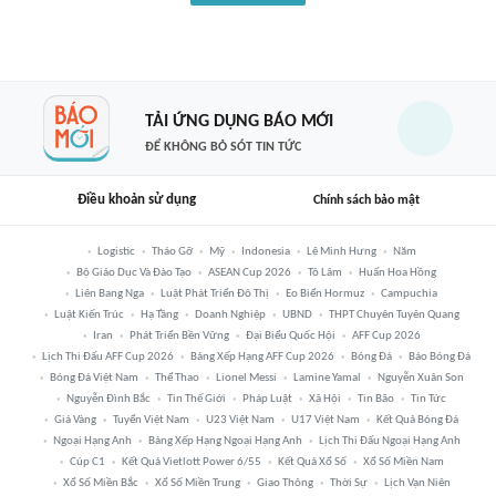
TẢI ỨNG DỤNG BÁO MỚI
ĐỂ KHÔNG BỎ SÓT TIN TỨC
Điều khoản sử dụng
Chính sách bảo mật
Logistic
Tháo Gỡ
Mỹ
Indonesia
Lê Minh Hưng
Năm
Bộ Giáo Dục Và Đào Tạo
ASEAN Cup 2026
Tô Lâm
Huấn Hoa Hồng
Liên Bang Nga
Luật Phát Triển Đô Thị
Eo Biển Hormuz
Campuchia
Luật Kiến Trúc
Hạ Tầng
Doanh Nghiệp
UBND
THPT Chuyên Tuyên Quang
Iran
Phát Triển Bền Vững
Đại Biểu Quốc Hội
AFF Cup 2026
Lịch Thi Đấu AFF Cup 2026
Bảng Xếp Hạng AFF Cup 2026
Bóng Đá
Báo Bóng Đá
Bóng Đá Việt Nam
Thể Thao
Lionel Messi
Lamine Yamal
Nguyễn Xuân Son
Nguyễn Đình Bắc
Tin Thế Giới
Pháp Luật
Xã Hội
Tin Bão
Tin Tức
Giá Vàng
Tuyển Việt Nam
U23 Việt Nam
U17 Việt Nam
Kết Quả Bóng Đá
Ngoại Hạng Anh
Bảng Xếp Hạng Ngoại Hạng Anh
Lịch Thi Đấu Ngoại Hạng Anh
Cúp C1
Kết Quả Vietlott Power 6/55
Kết Quả Xổ Số
Xổ Số Miền Nam
Xổ Số Miền Bắc
Xổ Số Miền Trung
Giao Thông
Thời Sự
Lịch Vạn Niên