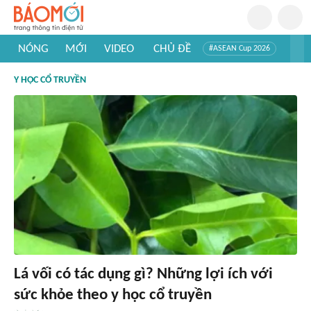
NÓNG
MỚI
VIDEO
CHỦ ĐỀ
#ASEAN Cup 2026
#Trí tuệ nhân tạo
#Mỹ - Iran
#Khám phá Việt Nam
Y HỌC CỔ TRUYỀN
#Khám phá thế giới
Lá vối có tác dụng gì? Những lợi ích với
sức khỏe theo y học cổ truyền