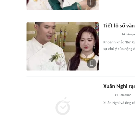
Tiết lộ số và
14
liên q
Khoảnh khắc 'Bé' Xu
sự chú ý của cộng 
Xuân Nghi rạn
14
liên quan
Xuân Nghi và ông xã