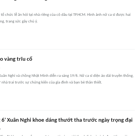
tổ chức lễ ăn hỏi tại nhà riêng của cô dâu tại TP.HCM. Hình ảnh nữ ca sĩ được hai
ng, trang sức gây chú ý.
o vàng trĩu cổ
n
 Xuân Nghi và chồng Nhật Minh diễn ra sáng 19/6. Nữ ca sĩ diện áo dài truyền thống,
 nhà trai trước sự chứng kiến của gia đình và bạn bè thân thiết.
g 6' Xuân Nghi khoe dáng thướt tha trước ngày trọng đại
n