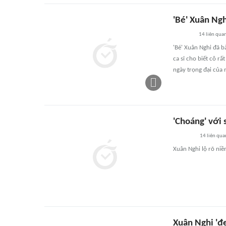
'Bé' Xuân Ngh
14
liên qua
'Bé' Xuân Nghi đã b
ca sĩ cho biết cô r
ngày trọng đại của 
'Choáng' với 
14
liên qua
Xuân Nghi lộ rõ niề
Xuân Nghi 'đe