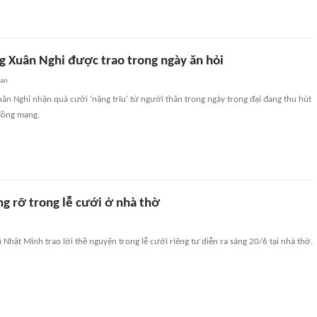
ng Xuân Nghi được trao trong ngày ăn hỏi
uan
ân Nghi nhận quà cưới 'nặng trĩu' từ người thân trong ngày trọng đại đang thu hút
đồng mạng.
g rỡ trong lễ cưới ở nhà thờ
 Nhật Minh trao lời thề nguyện trong lễ cưới riêng tư diễn ra sáng 20/6 tại nhà thờ.