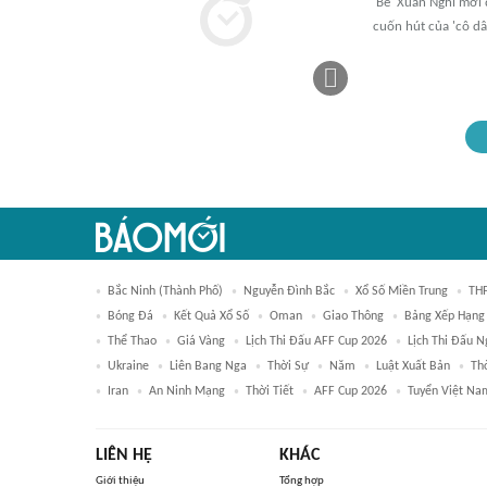
'Bé' Xuân Nghi mới 
cuốn hút của 'cô dâ
Bắc Ninh (thành Phố)
Nguyễn Đình Bắc
Xổ Số Miền Trung
THP
Bóng Đá
Kết Quả Xổ Số
Oman
Giao Thông
Bảng Xếp Hạng
Thể Thao
Giá Vàng
Lịch Thi Đấu AFF Cup 2026
Lịch Thi Đấu 
Ukraine
Liên Bang Nga
Thời Sự
Năm
Luật Xuất Bản
Th
Iran
An Ninh Mạng
Thời Tiết
AFF Cup 2026
Tuyển Việt Na
LIÊN HỆ
KHÁC
Giới thiệu
Tổng hợp