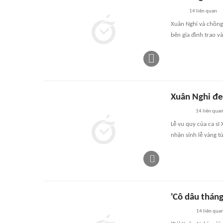
14
liên quan
Xuân Nghi và chồng 
bên gia đình trao và
Xuân Nghi đe
14
liên qua
Lễ vu quy của ca sĩ
nhận sính lễ vàng từ
'Cô dâu thán
14
liên qua