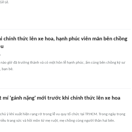
il Lê.
hi chính thức lên xe hoa, hạnh phúc viên mãn bên chồng
ều
n
y nào giờ đã trưởng thành và có một hôn lễ hạnh phúc, ấm cúng bên chồng kỹ sư
, bạn bè.
 mí 'gánh nặng' mới trước khi chính thức lên xe hoa
 chú ý khi xuất hiện rạng rỡ trong lễ vu quy tổ chức tại TP.HCM. Trong ngày trọng
nhiều trang sức và hồi môn từ mẹ ruột, mẹ chồng cùng người thân hai bên.