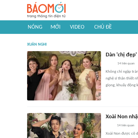
NÓNG
MỚI
VIDEO
CHỦ ĐỀ
XUÂN NGHI
Dàn 'chị đẹp'
14
liên quan
Không chỉ ngập tràn
nghệ sĩ thân thiết
giọng, khuấy động 
Xoài Non nhận
14
liên quan
Xoài Non được cô d