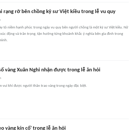
i rạng rỡ bên chồng kỹ sư Việt kiều trong lễ vu quy
n
ày tỏ niềm hạnh phúc trong ngày vu quy bên người chồng là một kỹ sư Việt kiều. Nữ
ất xúc động và trân trọng, tận hưởng từng khoảnh khắc ý nghĩa bên gia đình trong
mình.
số vàng Xuân Nghi nhận được trong lễ ăn hỏi
n
m vui khi được người thân trao vàng trong ngày đặc biệt.
o vàng kín cổ' trong lễ ăn hỏi