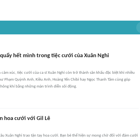
 quẩy hết mình trong tiệc cưới của Xuân Nghi
 cảm xúc, tiệc cưới của ca sĩ Xuân Nghi còn trở thành sân khấu đặc biệt khi nhiều
 như Phạm Quỳnh Anh, Kiều Anh, Hoàng Yến Chibi hay Ngọc Thanh Tâm cùng góp
không khí bằng những màn trình diễn sôi động.
 hoa cưới với Gil Lê
âu Xuân Nghi trao tận tay hoa cưới. Bạn bè thể hiện sự mong chờ đối với đám cưới