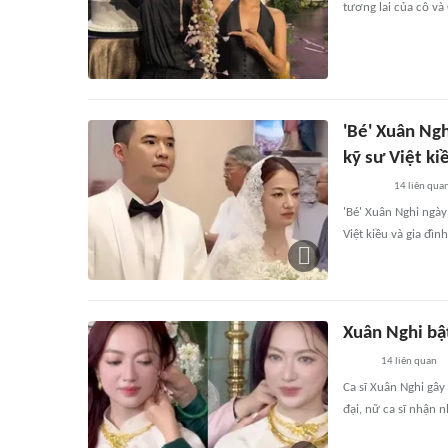
tương lai của cô và G
'Bé' Xuân Ng
kỹ sư Việt ki
14
liên qua
'Bé' Xuân Nghi ngà
Việt kiều và gia đình
Xuân Nghi bật
14
liên quan
Ca sĩ Xuân Nghi gây
đại, nữ ca sĩ nhận 