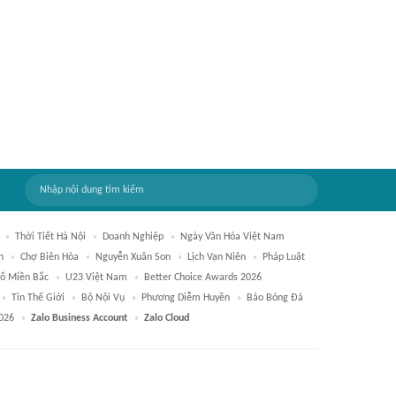
Thời Tiết Hà Nội
Doanh Nghiệp
Ngày Văn Hóa Việt Nam
h
Chợ Biên Hòa
Nguyễn Xuân Son
Lịch Vạn Niên
Pháp Luật
Số Miền Bắc
U23 Việt Nam
Better Choice Awards 2026
Tin Thế Giới
Bộ Nội Vụ
Phương Diễm Huyền
Báo Bóng Đá
026
Zalo Business Account
Zalo Cloud