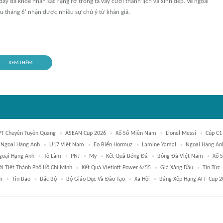
đây đã khoe nhan sắc rạng rỡ trong tà váy cưới thanh lịch và xinh đẹp. Vẻ ngoài
u tháng 6' nhận được nhiều sự chú ý từ khán giả.
XEM THÊM
T Chuyên Tuyên Quang
ASEAN Cup 2026
Xổ Số Miền Nam
Lionel Messi
Cúp C1
 Ngoại Hạng Anh
U17 Việt Nam
Eo Biển Hormuz
Lamine Yamal
Ngoại Hạng An
Ngoại Hạng Anh
Tô Lâm
PNJ
Mỹ
Kết Quả Bóng Đá
Bóng Đá Việt Nam
Xổ 
ời Tiết Thành Phố Hồ Chí Minh
Kết Quả Vietlott Power 6/55
Giá Xăng Dầu
Tin Tức
m
Tin Bão
Bắc Bộ
Bộ Giáo Dục Và Đào Tạo
Xã Hội
Bảng Xếp Hạng AFF Cup 2