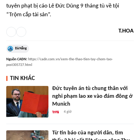
tuyên phạt bị cáo Lê Đức Dũng 9 tháng tù về tội
“Trộm cắp tài sản”.
T.HOA
Đà Nẵng
Nguồn
CAĐN
:
https://cadn.com.vn/xem-the-thao-tien-tay-chom-tao-
post305727.html
TIN KHÁC
Đức tuyên án tù chung thân với
nghi phạm lao xe vào đám đông ở
Munich
4 giờ
Từ tin báo của người dân, tìm