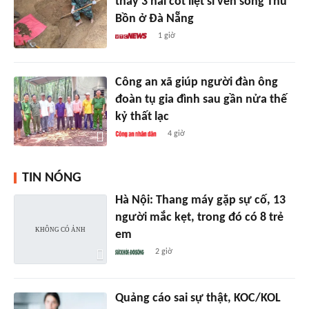
thấy 3 hài cốt liệt sĩ ven sông Thu
Bồn ở Đà Nẵng
1 giờ
Công an xã giúp người đàn ông
đoàn tụ gia đình sau gần nửa thế
kỷ thất lạc
4 giờ
TIN NÓNG
Hà Nội: Thang máy gặp sự cố, 13
người mắc kẹt, trong đó có 8 trẻ
em
2 giờ
Quảng cáo sai sự thật, KOC/KOL