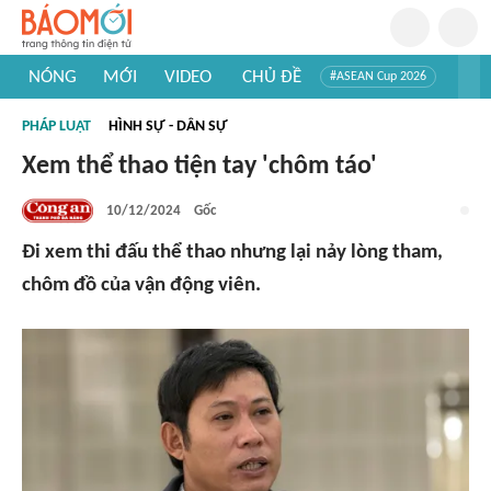
NÓNG
MỚI
VIDEO
CHỦ ĐỀ
#ASEAN Cup 2026
#Trí tuệ nhân tạo
#Mỹ - Iran
#Khám phá Việt Nam
PHÁP LUẬT
HÌNH SỰ - DÂN SỰ
#Khám phá thế giới
Xem thể thao tiện tay 'chôm táo'
10/12/2024
Gốc
Đi xem thi đấu thể thao nhưng lại nảy lòng tham,
chôm đồ của vận động viên.