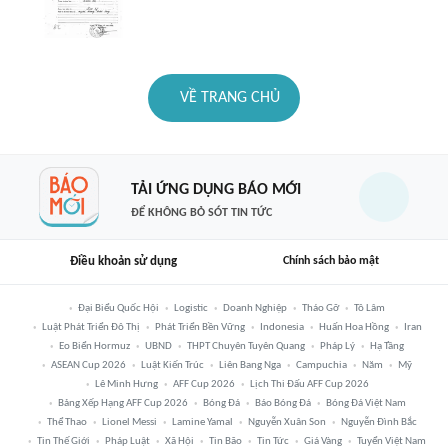
VỀ TRANG CHỦ
TẢI ỨNG DỤNG BÁO MỚI
ĐỂ KHÔNG BỎ SÓT TIN TỨC
Điều khoản sử dụng
Chính sách bảo mật
Đại Biểu Quốc Hội
Logistic
Doanh Nghiệp
Tháo Gỡ
Tô Lâm
Luật Phát Triển Đô Thị
Phát Triển Bền Vững
Indonesia
Huấn Hoa Hồng
Iran
Eo Biển Hormuz
UBND
THPT Chuyên Tuyên Quang
Pháp Lý
Hạ Tầng
ASEAN Cup 2026
Luật Kiến Trúc
Liên Bang Nga
Campuchia
Năm
Mỹ
Lê Minh Hưng
AFF Cup 2026
Lịch Thi Đấu AFF Cup 2026
Bảng Xếp Hạng AFF Cup 2026
Bóng Đá
Báo Bóng Đá
Bóng Đá Việt Nam
Thể Thao
Lionel Messi
Lamine Yamal
Nguyễn Xuân Son
Nguyễn Đình Bắc
Tin Thế Giới
Pháp Luật
Xã Hội
Tin Bão
Tin Tức
Giá Vàng
Tuyển Việt Nam