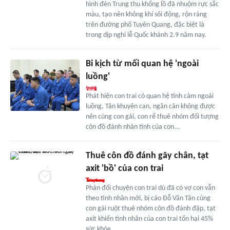
hình đèn Trung thu khổng lồ đã nhuộm rực sắc
màu, tạo nên không khí sôi động, rộn ràng
trên đường phố Tuyên Quang, đặc biệt là
trong dịp nghỉ lễ Quốc khánh 2.9 năm nay.
Bi kịch từ mối quan hệ 'ngoài
luồng'
Phát hiện con trai có quan hệ tình cảm ngoài
luồng, Tân khuyên can, ngăn cản không được
nên cùng con gái, con rể thuê nhóm đối tượng
côn đồ đánh nhân tình của con...
Thuê côn đồ đánh gãy chân, tạt
axit 'bồ' của con trai
Phản đối chuyện con trai dù đã có vợ con vẫn
theo tình nhân mới, bị cáo Đỗ Văn Tân cùng
con gái ruột thuê nhóm côn đồ đánh đập, tạt
axit khiến tình nhân của con trai tổn hại 45%
sức khỏe.