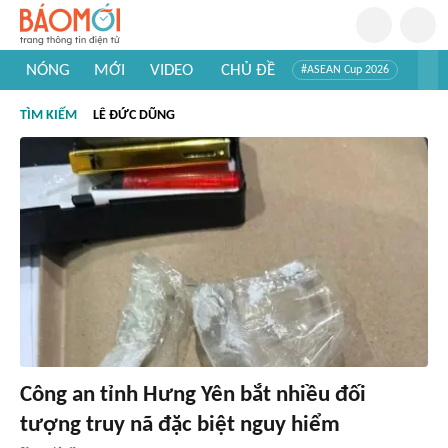
NÓNG
MỚI
VIDEO
CHỦ ĐỀ
#ASEAN Cup 2026
#Trí tuệ nhân tạo
#Mỹ - Iran
#Khám phá Việt Nam
TÌM KIẾM
LÊ ĐỨC DŨNG
#Khám phá thế giới
Công an tỉnh Hưng Yên bắt nhiều đối
tượng truy nã đặc biệt nguy hiểm