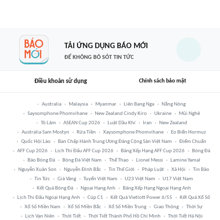
TẢI ỨNG DỤNG BÁO MỚI
ĐỂ KHÔNG BỎ SÓT TIN TỨC
Điều khoản sử dụng
Chính sách bảo mật
Australia
Malaysia
Myanmar
Liên Bang Nga
Nắng Nóng
Saysomphone Phomvihane
New Zealand Cindy Kiro
Ukraine
Mũi Nghê
Tô Lâm
ASEAN Cup 2026
Luật Dầu Khí
Iran
New Zealand
Australia Sam Mostyn
Rửa Tiền
Xaysomphone Phomvihane
Eo Biển Hormuz
Quốc Hội Lào
Ban Chấp Hành Trung Ương Đảng Cộng Sản Việt Nam
Điểm Chuẩn
AFF Cup 2026
Lịch Thi Đấu AFF Cup 2026
Bảng Xếp Hạng AFF Cup 2026
Bóng Đá
Báo Bóng Đá
Bóng Đá Việt Nam
Thể Thao
Lionel Messi
Lamine Yamal
Nguyễn Xuân Son
Nguyễn Đình Bắc
Tin Thế Giới
Pháp Luật
Xã Hội
Tin Bão
Tin Tức
Giá Vàng
Tuyển Việt Nam
U23 Việt Nam
U17 Việt Nam
Kết Quả Bóng Đá
Ngoại Hạng Anh
Bảng Xếp Hạng Ngoại Hạng Anh
Lịch Thi Đấu Ngoại Hạng Anh
Cúp C1
Kết Quả Vietlott Power 6/55
Kết Quả Xổ Số
Xổ Số Miền Nam
Xổ Số Miền Bắc
Xổ Số Miền Trung
Giao Thông
Thời Sự
Lịch Vạn Niên
Thời Tiết
Thời Tiết Thành Phố Hồ Chí Minh
Thời Tiết Hà Nội