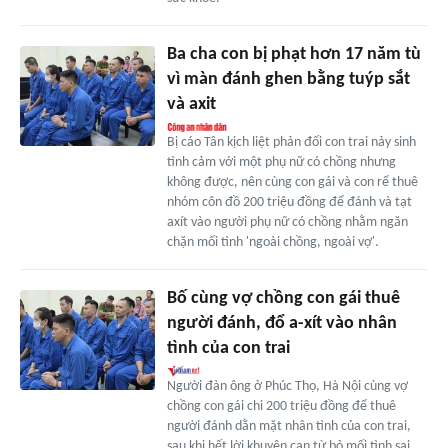
Ba cha con bị phạt hơn 17 năm tù
vì màn đánh ghen bằng tuýp sắt
và axit
Bị cáo Tân kịch liệt phản đối con trai nảy sinh
tình cảm với một phụ nữ có chồng nhưng
không được, nên cùng con gái và con rể thuê
nhóm côn đồ 200 triệu đồng để đánh và tạt
axít vào người phụ nữ có chồng nhằm ngăn
chặn mối tình 'ngoài chồng, ngoài vợ'.
Bố cùng vợ chồng con gái thuê
người đánh, đổ a-xít vào nhân
tình của con trai
Người đàn ông ở Phúc Thọ, Hà Nội cùng vợ
chồng con gái chi 200 triệu đồng để thuê
người đánh dằn mặt nhân tình của con trai,
sau khi hết lời khuyên can từ bỏ mối tình sai