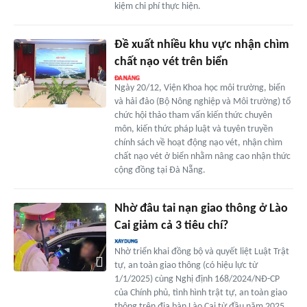
kiệm chi phí thực hiện.
Đề xuất nhiều khu vực nhận chìm
chất nạo vét trên biển
Ngày 20/12, Viện Khoa học môi trường, biển
và hải đảo (Bộ Nông nghiệp và Môi trường) tổ
chức hội thảo tham vấn kiến thức chuyên
môn, kiến thức pháp luật và tuyên truyền
chính sách về hoạt động nạo vét, nhận chìm
chất nạo vét ở biển nhằm nâng cao nhận thức
cộng đồng tại Đà Nẵng.
Nhờ đâu tai nạn giao thông ở Lào
Cai giảm cả 3 tiêu chí?
Nhờ triển khai đồng bộ và quyết liệt Luật Trật
tự, an toàn giao thông (có hiệu lực từ
1/1/2025) cùng Nghị định 168/2024/NĐ-CP
của Chính phủ, tình hình trật tự, an toàn giao
thông trên địa bàn Lào Cai từ đầu năm 2025