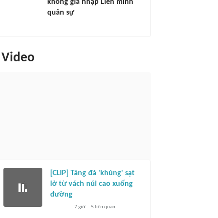
không gia nhập Liên minh
quân sự
Video
[CLIP] Tảng đá 'khủng' sạt
lở từ vách núi cao xuống
đường
7 giờ
5
liên quan