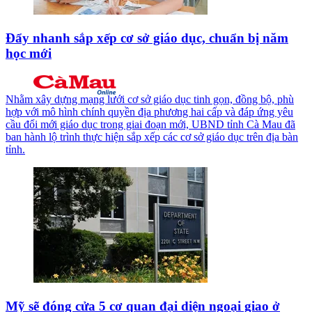
Đẩy nhanh sắp xếp cơ sở giáo dục, chuẩn bị năm
học mới
Nhằm xây dựng mạng lưới cơ sở giáo dục tinh gọn, đồng bộ, phù
hợp với mô hình chính quyền địa phương hai cấp và đáp ứng yêu
cầu đổi mới giáo dục trong giai đoạn mới, UBND tỉnh Cà Mau đã
ban hành lộ trình thực hiện sắp xếp các cơ sở giáo dục trên địa bàn
tỉnh.
Mỹ sẽ đóng cửa 5 cơ quan đại diện ngoại giao ở