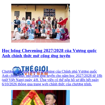
Học bổng Chevening 2027/2028 của Vương quốc
Anh chính thức mở cổng ứng tuyển
Chương trình Học bổng Chevening của Chính phủ Vương quốc
Anh chính thức mở cổng ứng tuyển cho năm học 2027/2028 từ 18h
(giờ Việt Nam) ngày 4/8. Ứng viên có thể nộp hồ sơ đến hết ngày
6/10/2026 thông qua trang web chính thức của chương trình.