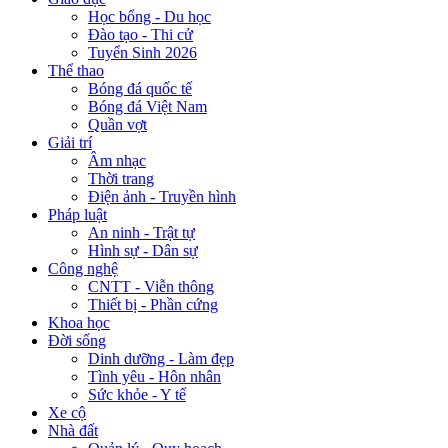
Học bổng - Du học
Đào tạo - Thi cử
Tuyển Sinh 2026
Thể thao
Bóng đá quốc tế
Bóng đá Việt Nam
Quần vợt
Giải trí
Âm nhạc
Thời trang
Điện ảnh - Truyền hình
Pháp luật
An ninh - Trật tự
Hình sự - Dân sự
Công nghệ
CNTT - Viễn thông
Thiết bị - Phần cứng
Khoa học
Đời sống
Dinh dưỡng - Làm đẹp
Tình yêu - Hôn nhân
Sức khỏe - Y tế
Xe cộ
Nhà đất