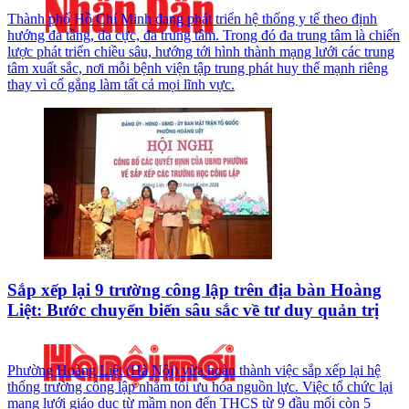
Thành phố Hồ Chí Minh đang phát triển hệ thống y tế theo định
hướng đa tầng, đa cực, đa trung tâm. Trong đó đa trung tâm là chiến
lược phát triển chiều sâu, hướng tới hình thành mạng lưới các trung
tâm xuất sắc, nơi mỗi bệnh viện tập trung phát huy thế mạnh riêng
thay vì cố gắng làm tất cả mọi lĩnh vực.
Sắp xếp lại 9 trường công lập trên địa bàn Hoàng
Liệt: Bước chuyển biến sâu sắc về tư duy quản trị
Phường Hoàng Liệt (Hà Nội) vừa hoàn thành việc sắp xếp lại hệ
thống trường công lập nhằm tối ưu hóa nguồn lực. Việc tổ chức lại
mạng lưới giáo dục từ mầm non đến THCS từ 9 đầu mối còn 5