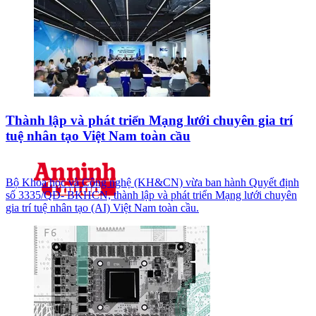
Thành lập và phát triển Mạng lưới chuyên gia trí
tuệ nhân tạo Việt Nam toàn cầu
Bộ Khoa học và Công nghệ (KH&CN) vừa ban hành Quyết định
số 3335/QĐ- BKHCN, thành lập và phát triển Mạng lưới chuyên
gia trí tuệ nhân tạo (AI) Việt Nam toàn cầu.