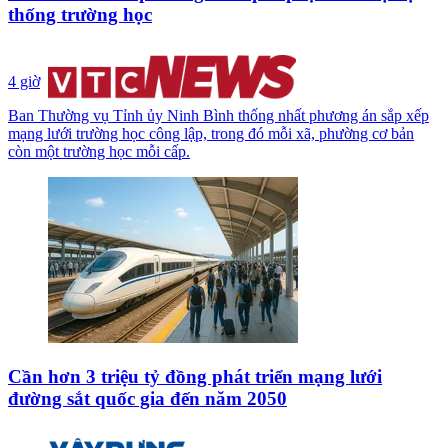
thống trường học
4 giờ
Ban Thường vụ Tỉnh ủy Ninh Bình thống nhất phương án sắp xếp
mạng lưới trường học công lập, trong đó mỗi xã, phường cơ bản
còn một trường học mỗi cấp.
Cần hơn 3 triệu tỷ đồng phát triển mạng lưới
đường sắt quốc gia đến năm 2050