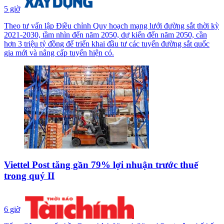
5 giờ
Theo tư vấn lập Điều chỉnh Quy hoạch mạng lưới đường sắt thời kỳ
2021-2030, tầm nhìn đến năm 2050, dự kiến đến năm 2050, cần
hơn 3 triệu tỷ đồng để triển khai đầu tư các tuyến đường sắt quốc
gia mới và nâng cấp tuyến hiện có.
Viettel Post tăng gần 79% lợi nhuận trước thuế
trong quý II
6 giờ