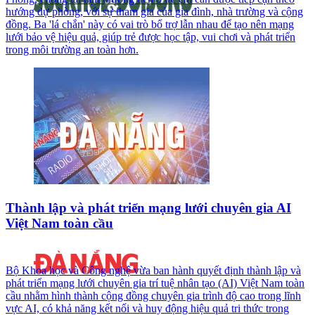
hướng dự phòng, với sự tham gia của gia đình, nhà trường và cộng
đồng. Ba 'lá chắn' này có vai trò bổ trợ lẫn nhau để tạo nên mạng
lưới bảo vệ hiệu quả, giúp trẻ được học tập, vui chơi và phát triển
trong môi trường an toàn hơn.
Thành lập và phát triển mạng lưới chuyên gia AI
Việt Nam toàn cầu
Bộ Khoa học và Công nghệ vừa ban hành quyết định thành lập và
phát triển mạng lưới chuyên gia trí tuệ nhân tạo (AI) Việt Nam toàn
cầu nhằm hình thành cộng đồng chuyên gia trình độ cao trong lĩnh
vực AI, có khả năng kết nối và huy động hiệu quả tri thức trong