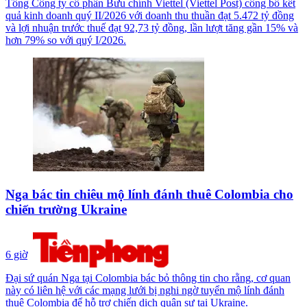
Tổng Công ty cổ phần Bưu chính Viettel (Viettel Post) công bố kết
quả kinh doanh quý II/2026 với doanh thu thuần đạt 5.472 tỷ đồng
và lợi nhuận trước thuế đạt 92,73 tỷ đồng, lần lượt tăng gần 15% và
hơn 79% so với quý I/2026.
Nga bác tin chiêu mộ lính đánh thuê Colombia cho
chiến trường Ukraine
6 giờ
Đại sứ quán Nga tại Colombia bác bỏ thông tin cho rằng, cơ quan
này có liên hệ với các mạng lưới bị nghi ngờ tuyển mộ lính đánh
thuê Colombia để hỗ trợ chiến dịch quân sự tại Ukraine.