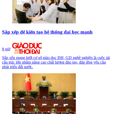
Sắp xếp để kiến tạo hệ thống đại học mạnh
8 giờ
Sắp xếp mạng lưới cơ sở giáo dục ĐH, GD nghề nghiệp là cuộc tái
cấu trúc lớn nhằm nâng cao chất lượng đào tạo, đáp ứng yêu cầu
phát triển đất nước.