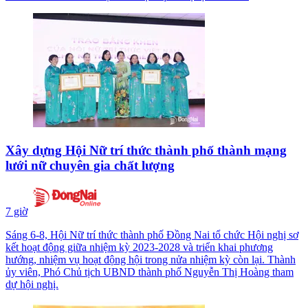
Xây dựng Hội Nữ trí thức thành phố thành mạng
lưới nữ chuyên gia chất lượng
7 giờ
Sáng 6-8, Hội Nữ trí thức thành phố Đồng Nai tổ chức Hội nghị sơ
kết hoạt động giữa nhiệm kỳ 2023-2028 và triển khai phương
hướng, nhiệm vụ hoạt động hội trong nửa nhiệm kỳ còn lại. Thành
ủy viên, Phó Chủ tịch UBND thành phố Nguyễn Thị Hoàng tham
dự hội nghị.