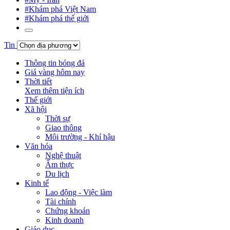
#Khám phá Việt Nam
#Khám phá thế giới
Tin
Thông tin bóng đá
Giá vàng hôm nay
Thời tiết
Xem thêm tiện ích
Thế giới
Xã hội
Thời sự
Giao thông
Môi trường - Khí hậu
Văn hóa
Nghệ thuật
Ẩm thực
Du lịch
Kinh tế
Lao động - Việc làm
Tài chính
Chứng khoán
Kinh doanh
Giáo dục