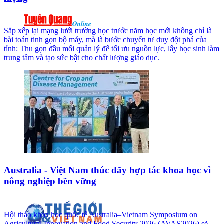
Sắp xếp lại mạng lưới trường học trước năm học mới không chỉ là
bài toán tinh gọn bộ máy, mà là bước chuyển tư duy đột phá của
tỉnh: Thu gọn đầu mối quản lý để tối ưu nguồn lực, lấy học sinh làm
trung tâm và tạo sức bật cho chất lượng giáo dục.
Australia - Việt Nam thúc đẩy hợp tác khoa học vì
nông nghiệp bền vững
Hội thảo khoa học quốc tế Australia–Vietnam Symposium on
Agricultural Innovation and Food Security 2026 (AVAS2026) sẽ