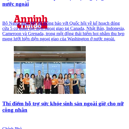
nước ngoài
Bộ Ngoại giao Mỹ đã thông báo với Quốc hội về kế hoạch đóng
cửa 5 cơ quan đại diện ngoại giao tại Canada, Nhật Bản, Indonesia,
Cameroon và Grenada, trong một động thái hiếm hoi nhằm thu hẹp
mạng lưới hiện diện ngoại giao của Washington ở nước ngoài.
Thí điểm hỗ trợ sức khỏe sinh sản ngoài giờ cho nữ
công nhân
Chính Phủ