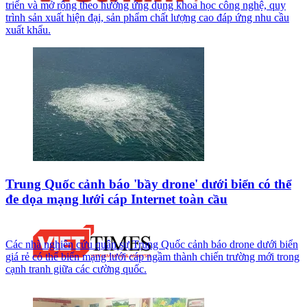
triển và mở rộng theo hướng ứng dụng khoa học công nghệ, quy
trình sản xuất hiện đại, sản phẩm chất lượng cao đáp ứng nhu cầu
xuất khẩu.
Trung Quốc cảnh báo 'bầy drone' dưới biển có thể
đe dọa mạng lưới cáp Internet toàn cầu
Các nhà nghiên cứu quân sự Trung Quốc cảnh báo drone dưới biển
giá rẻ có thể biến mạng lưới cáp ngầm thành chiến trường mới trong
cạnh tranh giữa các cường quốc.