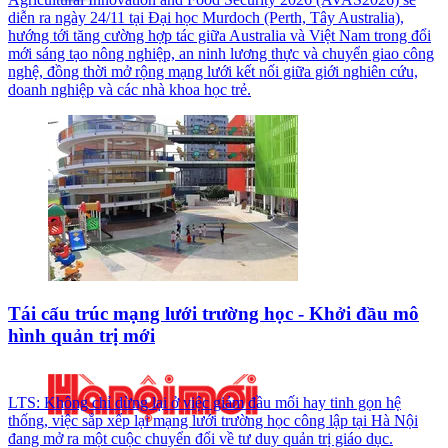
diễn ra ngày 24/11 tại Đại học Murdoch (Perth, Tây Australia),
hướng tới tăng cường hợp tác giữa Australia và Việt Nam trong đổi
mới sáng tạo nông nghiệp, an ninh lương thực và chuyển giao công
nghệ, đồng thời mở rộng mạng lưới kết nối giữa giới nghiên cứu,
doanh nghiệp và các nhà khoa học trẻ.
Tái cấu trúc mạng lưới trường học - Khởi đầu mô
hình quản trị mới
LTS: Không chỉ dừng lại ở việc giảm đầu mối hay tinh gọn hệ
thống, việc sắp xếp lại mạng lưới trường học công lập tại Hà Nội
đang mở ra một cuộc chuyển đổi về tư duy quản trị giáo dục.