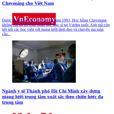
Chevening cho Việt Nam
Được triển khai tại Việt Nam từ năm 1993, Học bổng Chevening
không chỉ tài trợ toàn phần bậc thạc sĩ tại Vương quốc Anh mà còn
kết nối các học viên với mạng lưới lãnh đạo và chuyên gia toàn
cầu...
Ngành y tế Thành phố Hồ Chí Minh xây dựng
mạng lưới trung tâm xuất sắc theo chiến lược đa
trung tâm