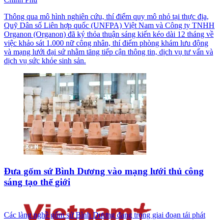
Thông qua mô hình nghiên cứu, thí điểm quy mô nhỏ tại thực địa,
Quỹ Dân số Liên hợp quốc (UNFPA) Việt Nam và Công ty TNHH
Organon (Organon) đã ký thỏa thuận sáng kiến kéo dài 12 tháng về
việc khảo sát 1.000 nữ công nhân, thí điểm phòng khám lưu động
và mạng lưới đại sứ nhằm tăng tiếp cận thông tin, dịch vụ tư vấn và
dịch vụ sức khỏe sinh sản.
Đưa gốm sứ Bình Dương vào mạng lưới thủ công
sáng tạo thế giới
Các làng nghề gốm sứ Bình Dương đang trong giai đoạn tái phát