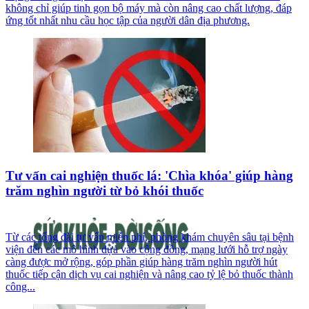
không chỉ giúp tinh gọn bộ máy mà còn nâng cao chất lượng, đáp
ứng tốt nhất nhu cầu học tập của người dân địa phương.
Tư vấn cai nghiện thuốc lá: 'Chìa khóa' giúp hàng
trăm nghìn người từ bỏ khói thuốc
Từ các tổng đài tư vấn miễn phí, phòng khám chuyên sâu tại bệnh
viện đến các mô hình dựa vào cộng đồng, mạng lưới hỗ trợ ngày
càng được mở rộng, góp phần giúp hàng trăm nghìn người hút
thuốc tiếp cận dịch vụ cai nghiện và nâng cao tỷ lệ bỏ thuốc thành
công...