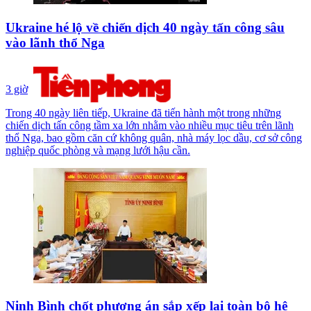
Ukraine hé lộ về chiến dịch 40 ngày tấn công sâu
vào lãnh thổ Nga
3 giờ
Trong 40 ngày liên tiếp, Ukraine đã tiến hành một trong những
chiến dịch tấn công tầm xa lớn nhằm vào nhiều mục tiêu trên lãnh
thổ Nga, bao gồm căn cứ không quân, nhà máy lọc dầu, cơ sở công
nghiệp quốc phòng và mạng lưới hậu cần.
Ninh Bình chốt phương án sắp xếp lại toàn bộ hệ