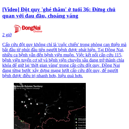
[Video] Đột quỵ 'ghé thăm' ở tuổi 36: Đừng chủ
quan với đau đầu, choáng váng
2 giờ
Cấp cứu đột quỵ không chỉ là 'cuộc chiến' trong phòng can thiệp mà
bắt đầu từ phút đầu tiên người bệnh được phát hiện. Tại Đồng Nai,
nhiều ca bệnh vẫn đến bệnh viện muộn. Việc kết nối cấp cứu 115,
bệnh viện tuyến cơ sở và bệnh viện chuyên sâu đang trở thành chìa
khóa để giữ lại 'thời gian vàng' trong cấp cứu đột quỵ. Đồng Nai
đang từng bước xây dựng mạng lưới cấp cứu đột quỵ, để người
bệnh được điều trị nhanh hơn, hiệu quả hơn.