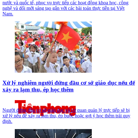
nước và quốc tế, phục vụ trực tiếp các hoạt động khoa học, công
nghệ và đổi mới sáng tạo gắn với các bài toán thực tiễn tại Việt
Nam.
Xử lý nghiêm người đứng đầu cơ sở giáo dục nếu để
xảy ra lạm thu, ép học thêm
Người đứng đầu cơ sở giáo dục và cơ quan quản lý trực tiếp sẽ bị
xử lý nếu để xảy ra lạm thu, ép buộc hoặc gợi ý học thêm trái quy
định.