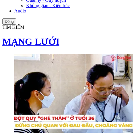
Quản lý - Quy hoạch
Không gian - Kiến trúc
Audio
Đóng
TÌM KIẾM
MẠNG LƯỚI