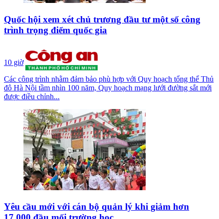
Quốc hội xem xét chủ trương đầu tư một số công
trình trọng điểm quốc gia
10 giờ
Các công trình nhằm đảm bảo phù hợp với Quy hoạch tổng thể Thủ
đô Hà Nội tầm nhìn 100 năm, Quy hoạch mạng lưới đường sắt mới
được điều chỉnh...
Yêu cầu mới với cán bộ quản lý khi giảm hơn
17.000 đầu mối trường học