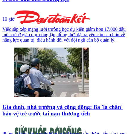
10 giờ
Việc sắp xếp mạng lưới trường học dự kiến giảm hơn 17.000 đầu
mối cơ sở giáo dục công lập, đồng thời đặt ra yêu cầu cao hơn về
năng lực quản trị, điều hành đối với đội ngũ cán bộ quản lý.
Gia đình, nhà trường và cộng đồng: Ba 'lá chắn'
bảo vệ trẻ trước tai nạn thương tích
Phòng, chống tai nạn thương tích ở trẻ em cần được tiếp cận theo