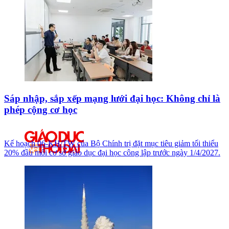
Sáp nhập, sắp xếp mạng lưới đại học: Không chỉ là
phép cộng cơ học
Kế hoạch 06-KH/TW của Bộ Chính trị đặt mục tiêu giảm tối thiểu
20% đầu mối cơ sở giáo dục đại học công lập trước ngày 1/4/2027.