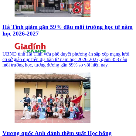
Hà Tĩnh giảm gần 59% đầu mối trường học từ năm
học 2026-2027
UBND tỉnh Hà Tĩnh vừa phê duyệt phương án sắp xếp mạng lưới
cơ sở giáo dục trên địa bàn từ năm học 2026-2027, giảm 353 đầu
mối trường học, tương đương gần 59% so với hiện nay.
Vương quốc Anh dành thêm suất Học bổng