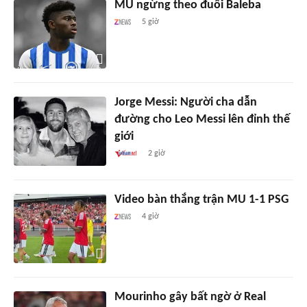
MU ngừng theo đuổi Baleba
5 giờ
Jorge Messi: Người cha dẫn
đường cho Leo Messi lên đỉnh thế
giới
2 giờ
Video bàn thắng trận MU 1-1 PSG
4 giờ
Mourinho gây bất ngờ ở Real