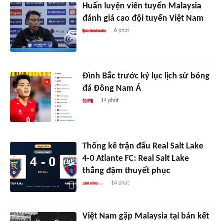
Huấn luyện viên tuyển Malaysia
đánh giá cao đội tuyển Việt Nam
6 phút
Đình Bắc trước kỷ lục lịch sử bóng
đá Đông Nam Á
14 phút
Thống kê trận đấu Real Salt Lake
4-0 Atlante FC: Real Salt Lake
thắng đậm thuyết phục
14 phút
Việt Nam gặp Malaysia tại bán kết