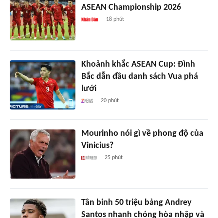
ASEAN Championship 2026
18 phút
Khoảnh khắc ASEAN Cup: Đình
Bắc dẫn đầu danh sách Vua phá
lưới
20 phút
Mourinho nói gì về phong độ của
Vinicius?
25 phút
Tân binh 50 triệu bảng Andrey
Santos nhanh chóng hòa nhập và