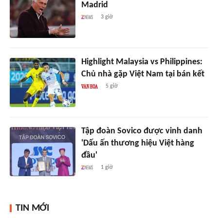
Madrid
3 giờ
Highlight Malaysia vs Philippines:
Chủ nhà gặp Việt Nam tại bán kết
5 giờ
Tập đoàn Sovico được vinh danh
'Dấu ấn thương hiệu Việt hàng
đầu'
1 giờ
TIN MỚI