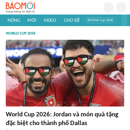
NÓNG
MỚI
VIDEO
CHỦ ĐỀ
#ASEAN Cup 2026
#Trí tuệ nhân tạo
#Mỹ - Iran
#Khám phá Việt Nam
WORLD CUP 2026
#Khám phá thế giới
World Cup 2026: Jordan và món quà tặng
đặc biệt cho thành phố Dallas