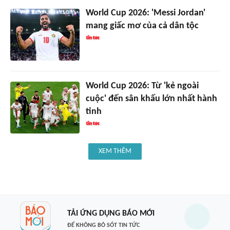
World Cup 2026: 'Messi Jordan'
mang giấc mơ của cả dân tộc
World Cup 2026: Từ 'kẻ ngoài
cuộc' đến sân khấu lớn nhất hành
tinh
XEM THÊM
TẢI ỨNG DỤNG BÁO MỚI
ĐỂ KHÔNG BỎ SÓT TIN TỨC