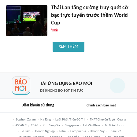
Thái Lan tăng cường truy quét cờ
bạc trực tuyến trước thềm World
Cup
XEM THÊM
TẢI ỨNG DỤNG BÁO MỚI
ĐỂ KHÔNG BỎ SÓT TIN TỨC
Điều khoản sử dụng
Chính sách bảo mật
Sophon Zaram
Hạ Tầng
Luật Phát Triển Đô Thị
THPT Chuyên Tuyên Quang
ASEAN Cup 2026
Kim Sang-Sik
Singapore
Hồ Văn Khoa
Eo Biển Hormuz
Tô Lâm
Doanh Nghiệp
Năm
Campuchia
Khánh Sky
Tháo Gỡ