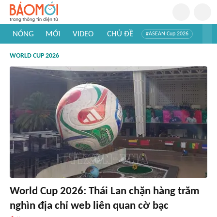
NÓNG
MỚI
VIDEO
CHỦ ĐỀ
#ASEAN Cup 2026
#Trí tuệ nhân tạo
#Mỹ - Iran
#Khám phá Việt Nam
WORLD CUP 2026
#Khám phá thế giới
World Cup 2026: Thái Lan chặn hàng trăm
nghìn địa chỉ web liên quan cờ bạc