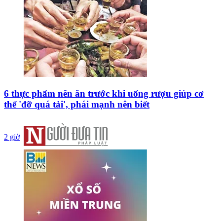
6 thực phẩm nên ăn trước khi uống rượu giúp cơ
thể 'đỡ quá tải', phái mạnh nên biết
2 giờ