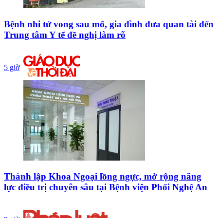
Bệnh nhi tử vong sau mổ, gia đình đưa quan tài đến
Trung tâm Y tế đề nghị làm rõ
5 giờ
Thành lập Khoa Ngoại lồng ngực, mở rộng năng
lực điều trị chuyên sâu tại Bệnh viện Phổi Nghệ An