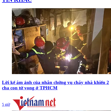
Lời kể ám ảnh của nhân chứng vụ cháy nhà khiến 2
cha con tử vong ở TPHCM
5 giờ