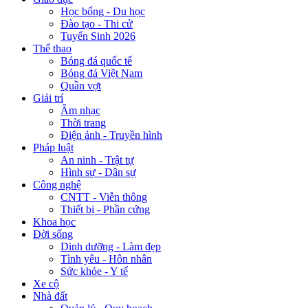
Học bổng - Du học
Đào tạo - Thi cử
Tuyển Sinh 2026
Thể thao
Bóng đá quốc tế
Bóng đá Việt Nam
Quần vợt
Giải trí
Âm nhạc
Thời trang
Điện ảnh - Truyền hình
Pháp luật
An ninh - Trật tự
Hình sự - Dân sự
Công nghệ
CNTT - Viễn thông
Thiết bị - Phần cứng
Khoa học
Đời sống
Dinh dưỡng - Làm đẹp
Tình yêu - Hôn nhân
Sức khỏe - Y tế
Xe cộ
Nhà đất