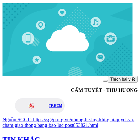
Thích bài viết
CẨM TUYẾT - THU HƯƠNG
TP.HCM
Nguồn
SGGP
:
https://sggp.org.vn/nhung-he-luy-khi-giai-quyet-va-
cham-giao-thong-bang-bao-luc-post853821.html
TIN KHÁC