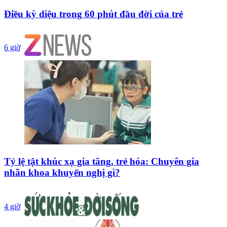
Điều kỳ diệu trong 60 phút đầu đời của trẻ
6 giờ
Tỷ lệ tật khúc xạ gia tăng, trẻ hóa: Chuyên gia
nhãn khoa khuyến nghị gì?
4 giờ