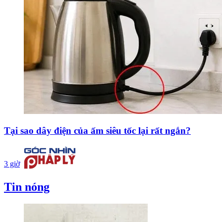
Tại sao dây điện của ấm siêu tốc lại rất ngắn?
3 giờ
Tin nóng