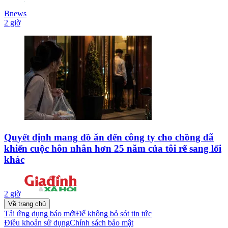
Bnews
2 giờ
Quyết định mang đồ ăn đến công ty cho chồng đã
khiến cuộc hôn nhân hơn 25 năm của tôi rẽ sang lối
khác
2 giờ
Về trang chủ
Tải ứng dụng báo mới
Để không bỏ sót tin tức
Điều khoản sử dụng
Chính sách bảo mật