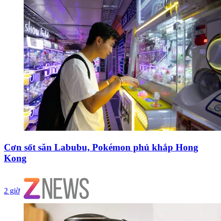
Cơn sốt săn Labubu, Pokémon phủ khắp Hong
Kong
2 giờ