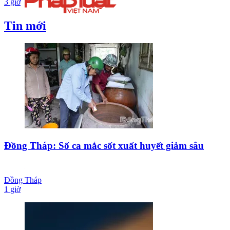
3 giờ
Tin mới
Đồng Tháp: Số ca mắc sốt xuất huyết giảm sâu
Đồng Tháp
1 giờ