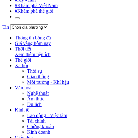
#Khám phá Việt Nam
#Khám phá thế giới
Tin
Thông tin bóng đá
Giá vàng hôm nay
Thời tiết
Xem thêm tiện ích
Thế giới
Xã hội
Thời sự
Giao thông
Môi trường - Khí hậu
Văn hóa
Nghệ thuật
Ẩm thực
Du lịch
Kinh tế
Lao động - Việc làm
Tài chính
Chứng khoán
Kinh doanh
Giáo dục