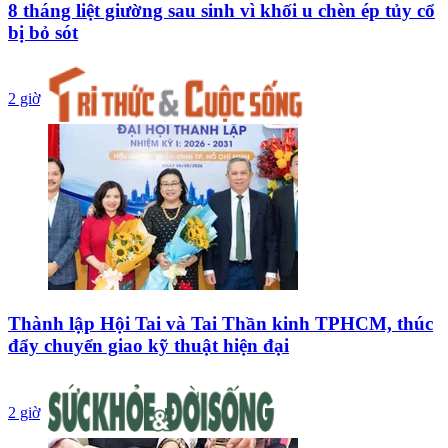
8 tháng liệt giường sau sinh vì khối u chèn ép tủy cổ
bị bỏ sót
2 giờ
Thành lập Hội Tai và Tai Thần kinh TPHCM, thúc
đẩy chuyển giao kỹ thuật hiện đại
2 giờ