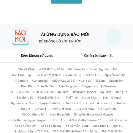
TẢI ỨNG DỤNG BÁO MỚI
ĐỂ KHÔNG BỎ SÓT TIN TỨC
Điều khoản sử dụng
Chính sách bảo mật
Sân Mỹ Đình
A ASEAN Cup 2026
Kim Sang-Sik
Doanh Nghiệp
Năm
Trần Đình Tiệp
Đội Tuyển Việt Nam
Vịnh Bắc Bộ
ASEAN Cup
Nguyễn Văn Hợi
Indonesia
Campuchia
ASEAN Cup 2026
Xuân Son
Tô Lâm
Khánh Sky
Đình Bắc
Triệu Thị Tâm
Liên Bang Nga
Singapore
Hồ Văn Khoa
AFF Cup 2026
Lịch Thi Đấu AFF Cup 2026
Bảng Xếp Hạng AFF Cup 2026
Bóng Đá
Báo Bóng Đá
Bóng Đá Việt Nam
Thể Thao
Lionel Messi
Lamine Yamal
Nguyễn Xuân Son
Nguyễn Đình Bắc
Tin Thế Giới
Pháp Luật
Xã Hội
Tin Bão
Tin Tức
Giá Vàng
Tuyển Việt Nam
U23 Việt Nam
U17 Việt Nam
Kết Quả Bóng Đá
Ngoại Hạng Anh
Bảng Xếp Hạng Ngoại Hạng Anh
Lịch Thi Đấu Ngoại Hạng Anh
Cúp C1
Kết Quả Vietlott Power 6/55
Kết Quả Xổ Số
Xổ Số Miền Nam
Xổ Số Miền Bắc
Xổ Số Miền Trung
Giao Thông
Thời Sự
Lịch Vạn Niên
Thời Tiết
Thời Tiết Thành Phố Hồ Chí Minh
Thời Tiết Hà Nội