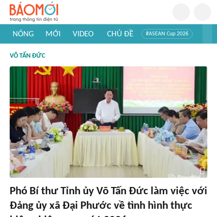
NÓNG
MỚI
VIDEO
CHỦ ĐỀ
#ASEAN Cup 2026
#Trí tuệ nhân tạo
#Mỹ - Iran
#Khám phá Việt Nam
VÕ TẤN ĐỨC
#Khám phá thế giới
Phó Bí thư Tỉnh ủy Võ Tấn Đức làm việc với
Đảng ủy xã Đại Phước về tình hình thực