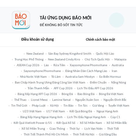
TẢI ỨNG DỤNG BÁO MỚI
ĐỂ KHÔNG BỎ SÓT TIN TỨC
Điều khoản sử dụng
Chính sách bảo mật
New Zealand
Sân Bay Sydney Kingsford Smith
Quốc Hội Lào
Trung Học Phổ Thông
New Zealand Cindy Kiro
Chủ Tịch Quốc Hội
Malaysia
ASEAN Cup 2026
Lào
Rửa Tiền
Xaysomphone Phomvihane
Australia
Saysomphone Phomvihane
Đảng Nhân Dân Cách Mạng Lào
Iran
Nhà Nước Việt Nam
Tô Lâm
Australia Sam Mostyn
Eo Biển Hormuz
Ban Chấp Hành Trung Ương Đảng Cộng Sản Việt Nam
Điểm Chuẩn
Nắng Nóng
Trần Thanh Mẫn
AFF Cup 2026
Lịch Thi Đấu AFF Cup 2026
Bảng Xếp Hạng AFF Cup 2026
Bóng Đá
Báo Bóng Đá
Bóng Đá Việt Nam
Thể Thao
Lionel Messi
Lamine Yamal
Nguyễn Xuân Son
Nguyễn Đình Bắc
Tin Thế Giới
Pháp Luật
Xã Hội
Tin Bão
Tin Tức
Giá Vàng
Tuyển Việt Nam
U23 Việt Nam
U17 Việt Nam
Kết Quả Bóng Đá
Ngoại Hạng Anh
Bảng Xếp Hạng Ngoại Hạng Anh
Lịch Thi Đấu Ngoại Hạng Anh
Cúp C1
Kết Quả Vietlott Power 6/55
Kết Quả Xổ Số
Xổ Số Miền Nam
Xổ Số Miền Bắc
Xổ Số Miền Trung
Giao Thông
Thời Sự
Lịch Vạn Niên
Thời Tiết
Thời Tiết Thành Phố Hồ Chí Minh
Thời Tiết Hà Nội
Giá Xăng Dầu