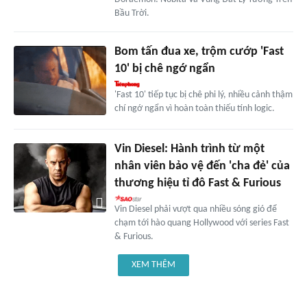
Bầu Trời.
Bom tấn đua xe, trộm cướp 'Fast
10' bị chê ngớ ngẩn
'Fast 10' tiếp tục bị chê phi lý, nhiều cảnh thậm
chí ngớ ngẩn vì hoàn toàn thiếu tính logic.
Vin Diesel: Hành trình từ một
nhân viên bảo vệ đến 'cha đẻ' của
thương hiệu tỉ đô Fast & Furious
Vin Diesel phải vượt qua nhiều sóng gió để
chạm tới hào quang Hollywood với series Fast
& Furious.
XEM THÊM