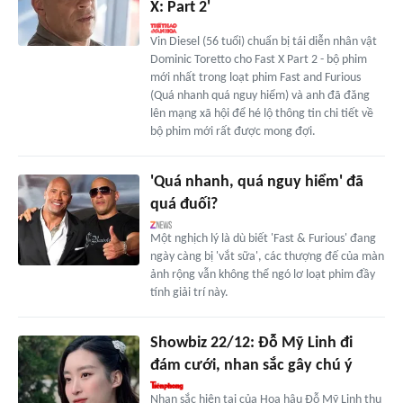
X: Part 2'
Vin Diesel (56 tuổi) chuẩn bị tái diễn nhân vật
Dominic Toretto cho Fast X Part 2 - bộ phim
mới nhất trong loạt phim Fast and Furious
(Quá nhanh quá nguy hiểm) và anh đã đăng
lên mạng xã hội để hé lộ thông tin chi tiết về
bộ phim mới rất được mong đợi.
'Quá nhanh, quá nguy hiểm' đã
quá đuối?
Một nghịch lý là dù biết 'Fast & Furious' đang
ngày càng bị 'vắt sữa', các thượng đế của màn
ảnh rộng vẫn không thể ngó lơ loạt phim đầy
tính giải trí này.
Showbiz 22/12: Đỗ Mỹ Linh đi
đám cưới, nhan sắc gây chú ý
Nhan sắc hiện tại của Hoa hậu Đỗ Mỹ Linh thu