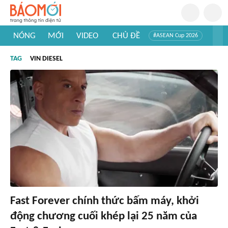
NÓNG
MỚI
VIDEO
CHỦ ĐỀ
#ASEAN Cup 2026
#Trí tuệ nhân tạo
#Mỹ - Iran
#Khám phá Việt Nam
TAG
VIN DIESEL
#Khám phá thế giới
Fast Forever chính thức bấm máy, khởi
động chương cuối khép lại 25 năm của