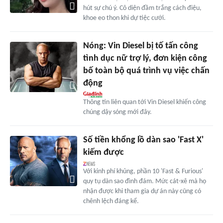
hút sự chú ý. Cô diện đầm trắng cách điệu,
khoe eo thon khi dự tiệc cưới.
Nóng: Vin Diesel bị tố tấn công
tình dục nữ trợ lý, đơn kiện công
bố toàn bộ quá trình vụ việc chấn
động
Thông tin liên quan tới Vin Diesel khiến công
chúng dậy sóng mới đây.
Số tiền khổng lồ dàn sao 'Fast X'
kiếm được
Với kinh phí khủng, phần 10 'Fast & Furious'
quy tụ dàn sao đình đám. Mức cát-xê mà họ
nhận được khi tham gia dự án này cũng có
chênh lệch đáng kể.