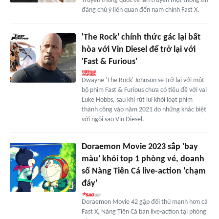
Truyền thông quốc tế lan truyền một thông tin
đáng chú ý liên quan đến nam chính Fast X.
'The Rock' chính thức gác lại bất
hòa với Vin Diesel để trở lại với
'Fast & Furious'
Dwayne 'The Rock' Johnson sẽ trở lại với một
bộ phim Fast & Furious chưa có tiêu đề với vai
Luke Hobbs, sau khi rút lui khỏi loạt phim
thành công vào năm 2021 do những khác biệt
với ngôi sao Vin Diesel.
Doraemon Movie 2023 sắp 'bay
màu' khỏi top 1 phòng vé, doanh
số Nàng Tiên Cá live-action 'chạm
đáy'
Doraemon Movie 42 gặp đối thủ mạnh hơn cả
Fast X, Nàng Tiên Cá bản live-action tại phòng