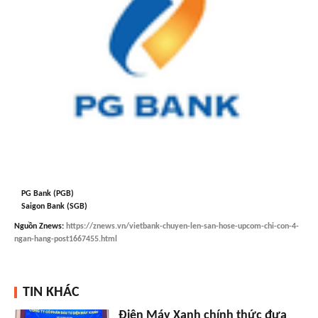
PG Bank (PGB)
Saigon Bank (SGB)
Nguồn
Znews
:
https://znews.vn/vietbank-chuyen-len-san-hose-upcom-chi-con-4-
ngan-hang-post1667455.html
TIN KHÁC
Điện Máy Xanh chính thức đưa