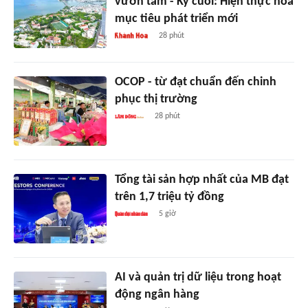
vươn tầm - Kỳ cuối: Hiện thực hóa
mục tiêu phát triển mới
28 phút
OCOP - từ đạt chuẩn đến chinh
phục thị trường
28 phút
Tổng tài sản hợp nhất của MB đạt
trên 1,7 triệu tỷ đồng
5 giờ
AI và quản trị dữ liệu trong hoạt
động ngân hàng