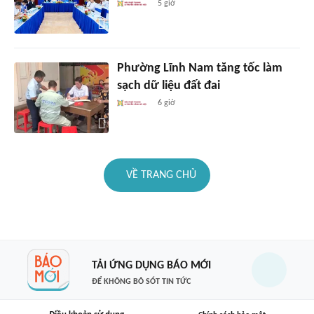
5 giờ
Phường Lĩnh Nam tăng tốc làm
sạch dữ liệu đất đai
6 giờ
VỀ TRANG CHỦ
TẢI ỨNG DỤNG BÁO MỚI
ĐỂ KHÔNG BỎ SÓT TIN TỨC