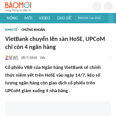
NÓNG
MỚI
VIDEO
CHỦ ĐỀ
#ASEAN Cup 2026
#Trí tuệ nhân tạo
#Mỹ - Iran
#Khám phá Việt Nam
KINH TẾ
CHỨNG KHOÁN
#Khám phá thế giới
VietBank chuyển lên sàn HoSE, UPCoM
chỉ còn 4 ngân hàng
08/7/2026
Gốc
Cổ phiếu VBB của Ngân hàng VietBank sẽ chính
thức niêm yết trên HoSE vào ngày 14/7, kéo số
lượng ngân hàng còn giao dịch cổ phiếu trên
UPCoM giảm xuống 4 nhà băng .