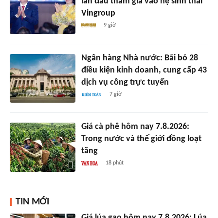
lần đầu tham gia vào hệ sinh thái
Vingroup
9 giờ
Ngân hàng Nhà nước: Bãi bỏ 28
điều kiện kinh doanh, cung cấp 43
dịch vụ công trực tuyến
7 giờ
Giá cà phê hôm nay 7.8.2026:
Trong nước và thế giới đồng loạt
tăng
18 phút
TIN MỚI
Giá lúa gạo hôm nay 7.8.2026: Lúa