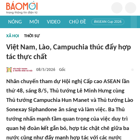
NÓNG
MỚI
VIDEO
CHỦ ĐỀ
#ASEAN Cup 2026
#Trí tuệ nhân tạo
#Mỹ - Iran
#Khám phá Việt Nam
XÃ HỘI
THỜI SỰ
#Khám phá thế giới
Việt Nam, Lào, Campuchia thúc đẩy hợp
tác thực chất
08/5/2026
Gốc
Nhân chuyến tham dự Hội nghị Cấp cao ASEAN lần
thứ 48, sáng 8/5, Thủ tướng Lê Minh Hưng cùng
Thủ tướng Campuchia Hun Manet và Thủ tướng Lào
Sonexay Siphandone ăn sáng và làm việc. Ba Thủ
tướng nhấn mạnh tầm quan trọng của việc duy trì
quan hệ đoàn kết gắn bó, hợp tác chặt chẽ giữa ba
nước cũng như đẩy mạnh hợp tác với các nước