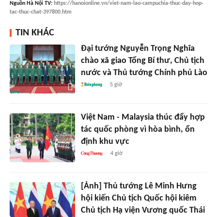
Nguồn
Hà Nội TV
:
https://hanoionline.vn/viet-nam-lao-campuchia-thuc-day-hop-
tac-thuc-chat-397800.htm
TIN KHÁC
Đại tướng Nguyễn Trọng Nghĩa
chào xã giao Tổng Bí thư, Chủ tịch
nước và Thủ tướng Chính phủ Lào
5 giờ
Việt Nam - Malaysia thúc đẩy hợp
tác quốc phòng vì hòa bình, ổn
định khu vực
4 giờ
[Ảnh] Thủ tướng Lê Minh Hưng
hội kiến Chủ tịch Quốc hội kiêm
Chủ tịch Hạ viện Vương quốc Thái