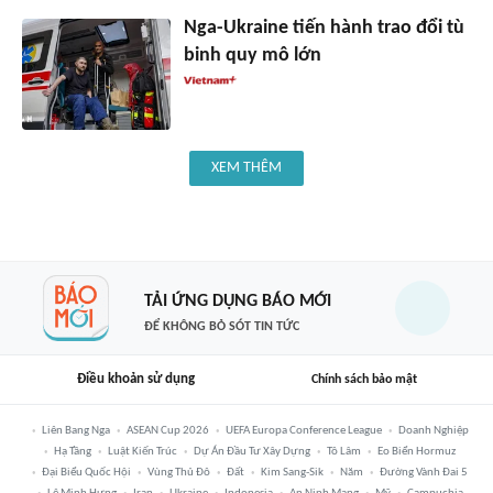
Nga-Ukraine tiến hành trao đổi tù
binh quy mô lớn
XEM THÊM
TẢI ỨNG DỤNG BÁO MỚI
ĐỂ KHÔNG BỎ SÓT TIN TỨC
Điều khoản sử dụng
Chính sách bảo mật
Liên Bang Nga
ASEAN Cup 2026
UEFA Europa Conference League
Doanh Nghiệp
Hạ Tầng
Luật Kiến Trúc
Dự Án Đầu Tư Xây Dựng
Tô Lâm
Eo Biển Hormuz
Đại Biểu Quốc Hội
Vùng Thủ Đô
Đất
Kim Sang-Sik
Năm
Đường Vành Đai 5