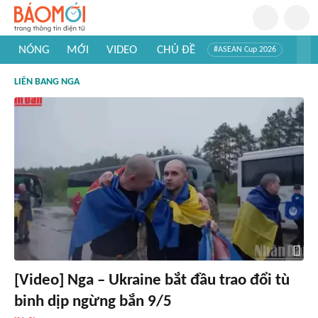
NÓNG
MỚI
VIDEO
CHỦ ĐỀ
#ASEAN Cup 2026
#Trí tuệ nhân tạo
#Mỹ - Iran
#Khám phá Việt Nam
LIÊN BANG NGA
#Khám phá thế giới
[Video] Nga – Ukraine bắt đầu trao đổi tù
binh dịp ngừng bắn 9/5