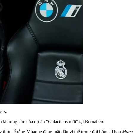
ers.
m là trung tâm của dự án "Galacticos mới" tại Bernabeu.
 thực tế rằng Mbappe đang mất dần vị thế trong đội bóng. Theo
Marc