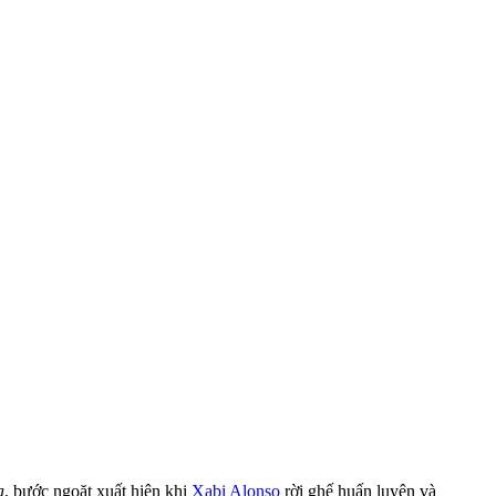
a
, bước ngoặt xuất hiện khi
Xabi Alonso
rời ghế huấn luyện và