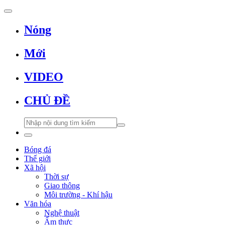
Nóng
Mới
VIDEO
CHỦ ĐỀ
Bóng đá
Thế giới
Xã hội
Thời sự
Giao thông
Môi trường - Khí hậu
Văn hóa
Nghệ thuật
Ẩm thực