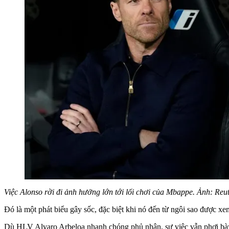
Việc Alonso rời đi ảnh hưởng lớn tới lối chơi của Mbappe. Ảnh: Reut
Đó là một phát biểu gây sốc, đặc biệt khi nó đến từ ngôi sao được xe
Dù HLV Alvaro Arbeloa nhanh chóng phủ nhận, sự việc vẫn phơi bày