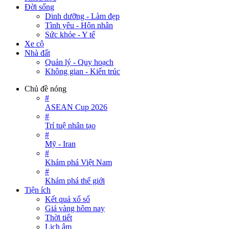
Đời sống
Dinh dưỡng - Làm đẹp
Tình yêu - Hôn nhân
Sức khỏe - Y tế
Xe cộ
Nhà đất
Quản lý - Quy hoạch
Không gian - Kiến trúc
Chủ đề nóng
#
ASEAN Cup 2026
#
Trí tuệ nhân tạo
#
Mỹ - Iran
#
Khám phá Việt Nam
#
Khám phá thế giới
Tiện ích
Kết quả xổ số
Giá vàng hôm nay
Thời tiết
Lịch âm