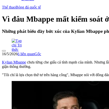
Thể thao
Bóng đá quốc tế
Vì đâu Mbappe mất kiểm soát ở
Những phát biểu đầy bức xúc của Kylian Mbappe phả
16/5/2026
6
liên quan
Gốc
Kylian Mbappe
chưa từng che giấu cá tính mạnh của mình. Nhưng lần
giận thông thường.
"Tôi chỉ là lựa chọn thứ tư trên hàng công", Mbappe nói với đông đả