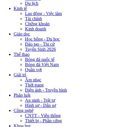
Du lịch
Kinh tế
Lao động - Việc làm
Tài chính
Chứng khoán
Kinh doanh
Giáo dục
Học bổng - Du học
Đào tạo - Thi cử
Tuyển Sinh 2026
Thể thao
Bóng đá quốc tế
Bóng đá Việt Nam
Quần vợt
Giải trí
Âm nhạc
Thời trang
Điện ảnh - Truyền hình
Pháp luật
An ninh - Trật tự
Hình sự - Dân sự
Công nghệ
CNTT - Viễn thông
Thiết bị - Phần cứng
Khoa học