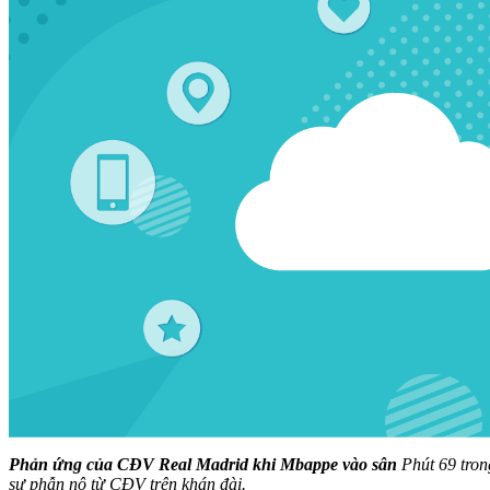
Phản ứng của CĐV Real Madrid khi Mbappe vào sân
Phút 69 tron
sự phẫn nộ từ CĐV trên khán đài.