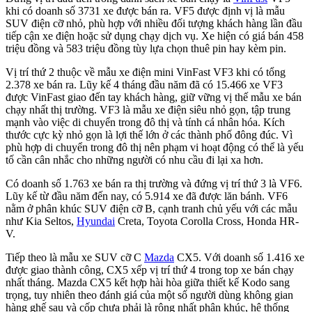
khi có doanh số 3731 xe được bán ra. VF5 được định vị là mẫu
SUV điện cỡ nhỏ, phù hợp với nhiều đối tượng khách hàng lần đầu
tiếp cận xe điện hoặc sử dụng chạy dịch vụ. Xe hiện có giá bán 458
triệu đồng và 583 triệu đồng tùy lựa chọn thuê pin hay kèm pin.
Vị trí thứ 2 thuộc về mẫu xe điện mini VinFast VF3 khi có tổng
2.378 xe bán ra. Lũy kế 4 tháng đầu năm đã có 15.466 xe VF3
được VinFast giao đến tay khách hàng, giữ vững vị thế mẫu xe bán
chạy nhất thị trường. VF3 là mẫu xe điện siêu nhỏ gọn, tập trung
mạnh vào việc di chuyển trong đô thị và tính cá nhân hóa. Kích
thước cực kỳ nhỏ gọn là lợi thế lớn ở các thành phố đông đúc. Vì
phù hợp di chuyển trong đô thị nên phạm vi hoạt động có thể là yếu
tố cần cân nhắc cho những người có nhu cầu đi lại xa hơn.
Có doanh số 1.763 xe bán ra thị trường và đứng vị trí thứ 3 là VF6.
Lũy kế từ đầu năm đến nay, có 5.914 xe đã được lăn bánh. VF6
nằm ở phân khúc SUV điện cỡ B, cạnh tranh chủ yếu với các mẫu
như Kia Seltos,
Hyundai
Creta, Toyota Corolla Cross, Honda HR-
V.
Tiếp theo là mẫu xe SUV cỡ C
Mazda
CX5. Với doanh số 1.416 xe
được giao thành công, CX5 xếp vị trí thứ 4 trong top xe bán chạy
nhất tháng. Mazda CX5 kết hợp hài hòa giữa thiết kế Kodo sang
trọng, tuy nhiên theo đánh giá của một số người dùng không gian
hàng ghế sau và cốp chưa phải là rộng nhất phân khúc, hệ thống