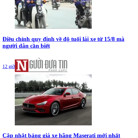
Điều chỉnh quy định về độ tuổi lái xe từ 15/8 mà
người dân cần biết
12 giờ
Cập nhật bảng giá xe hãng Maserati mới nhất