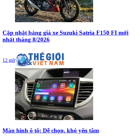
Cập nhật bảng giá xe Suzuki Satria F150 FI mới
nhất tháng 8/2026
12 giờ
Màn hình ô tô: Dễ chọn, khó yên tâm