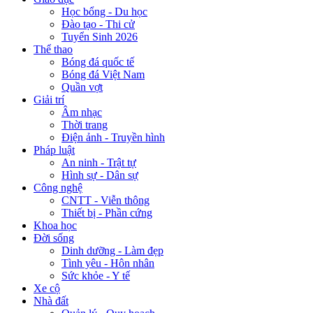
Học bổng - Du học
Đào tạo - Thi cử
Tuyển Sinh 2026
Thể thao
Bóng đá quốc tế
Bóng đá Việt Nam
Quần vợt
Giải trí
Âm nhạc
Thời trang
Điện ảnh - Truyền hình
Pháp luật
An ninh - Trật tự
Hình sự - Dân sự
Công nghệ
CNTT - Viễn thông
Thiết bị - Phần cứng
Khoa học
Đời sống
Dinh dưỡng - Làm đẹp
Tình yêu - Hôn nhân
Sức khỏe - Y tế
Xe cộ
Nhà đất