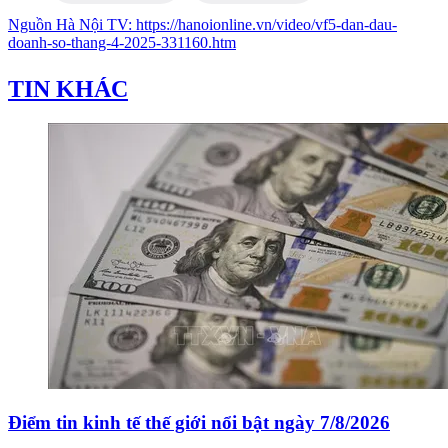
Nguồn
Hà Nội TV
:
https://hanoionline.vn/video/vf5-dan-dau-
doanh-so-thang-4-2025-331160.htm
TIN KHÁC
Điểm tin kinh tế thế giới nổi bật ngày 7/8/2026