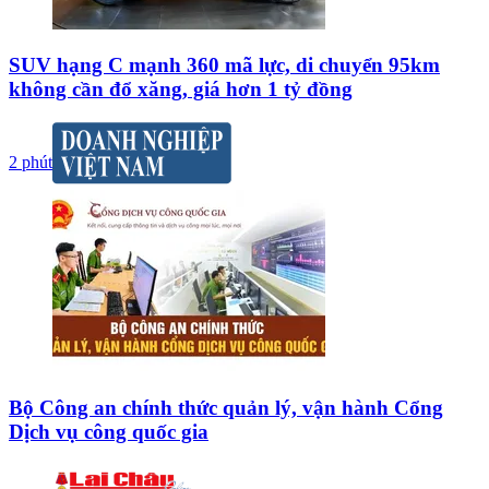
SUV hạng C mạnh 360 mã lực, di chuyển 95km
không cần đổ xăng, giá hơn 1 tỷ đồng
2 phút
Bộ Công an chính thức quản lý, vận hành Cổng
Dịch vụ công quốc gia