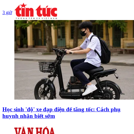
3 giờ
Học sinh 'độ' xe đạp điện để tăng tốc: Cách phụ
huynh nhận biết sớm