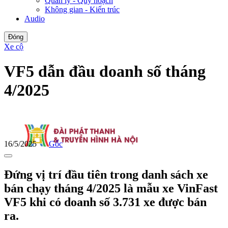
Quản lý - Quy hoạch
Không gian - Kiến trúc
Audio
Đóng
Xe cộ
VF5 dẫn đầu doanh số tháng
4/2025
16/5/2025
Gốc
Đứng vị trí đầu tiên trong danh sách xe
bán chạy tháng 4/2025 là mẫu xe VinFast
VF5 khi có doanh số 3.731 xe được bán
ra.