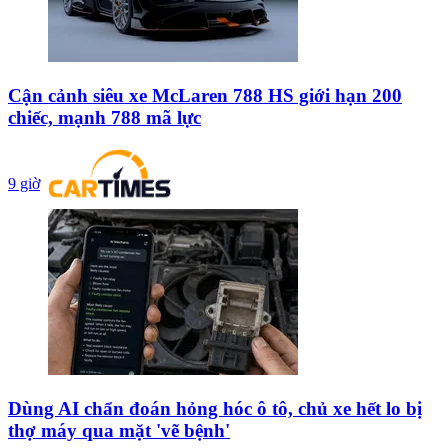
Cận cảnh siêu xe McLaren 788 HS giới hạn 200
chiếc, mạnh 788 mã lực
9 giờ
Dùng AI chẩn đoán hỏng hóc ô tô, chủ xe hết lo bị
thợ máy qua mặt 'vẽ bệnh'