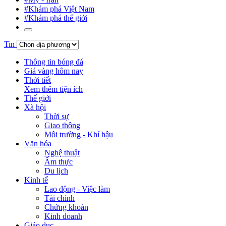
#Khám phá Việt Nam
#Khám phá thế giới
Tin
Thông tin bóng đá
Giá vàng hôm nay
Thời tiết
Xem thêm tiện ích
Thế giới
Xã hội
Thời sự
Giao thông
Môi trường - Khí hậu
Văn hóa
Nghệ thuật
Ẩm thực
Du lịch
Kinh tế
Lao động - Việc làm
Tài chính
Chứng khoán
Kinh doanh
Giáo dục