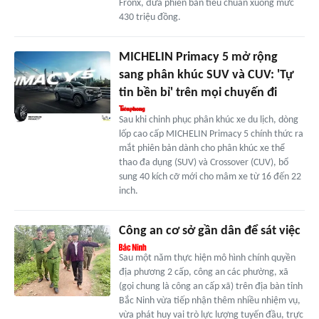
Fronx, đưa phiên bản tiêu chuẩn xuống mức
430 triệu đồng.
MICHELIN Primacy 5 mở rộng
sang phân khúc SUV và CUV: 'Tự
tin bền bỉ' trên mọi chuyến đi
Sau khi chinh phục phân khúc xe du lịch, dòng
lốp cao cấp MICHELIN Primacy 5 chính thức ra
mắt phiên bản dành cho phân khúc xe thể
thao đa dụng (SUV) và Crossover (CUV), bổ
sung 40 kích cỡ mới cho mâm xe từ 16 đến 22
inch.
Công an cơ sở gần dân để sát việc
Sau một năm thực hiện mô hình chính quyền
địa phương 2 cấp, công an các phường, xã
(gọi chung là công an cấp xã) trên địa bàn tỉnh
Bắc Ninh vừa tiếp nhận thêm nhiều nhiệm vụ,
vừa phát huy vai trò lực lượng tuyến đầu, trực