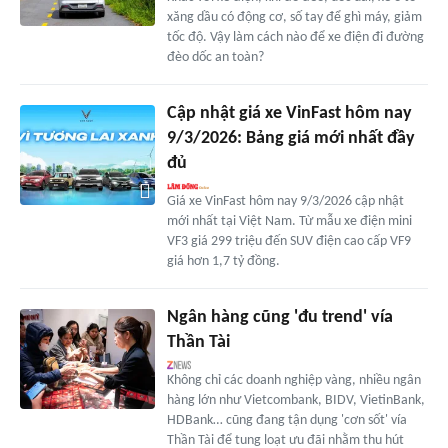
xăng dầu có động cơ, số tay để ghì máy, giảm
tốc độ. Vậy làm cách nào để xe điện đi đường
đèo dốc an toàn?
Cập nhật giá xe VinFast hôm nay
9/3/2026: Bảng giá mới nhất đầy
đủ
Giá xe VinFast hôm nay 9/3/2026 cập nhật
mới nhất tại Việt Nam. Từ mẫu xe điện mini
VF3 giá 299 triệu đến SUV điện cao cấp VF9
giá hơn 1,7 tỷ đồng.
Ngân hàng cũng 'đu trend' vía
Thần Tài
Không chỉ các doanh nghiệp vàng, nhiều ngân
hàng lớn như Vietcombank, BIDV, VietinBank,
HDBank… cũng đang tận dụng 'cơn sốt' vía
Thần Tài để tung loạt ưu đãi nhằm thu hút