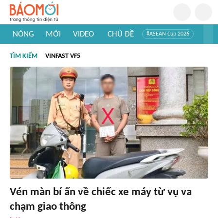
NÓNG
MỚI
VIDEO
CHỦ ĐỀ
#ASEAN Cup 2026
#Trí tuệ nhân tạo
#Mỹ - Iran
#Khám phá Việt Nam
TÌM KIẾM
VINFAST VF5
#Khám phá thế giới
Vén màn bí ẩn về chiếc xe máy từ vụ va
chạm giao thông