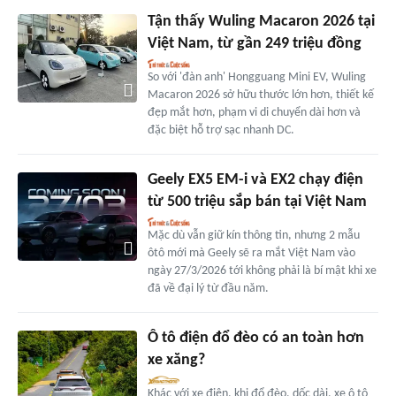
Tận thấy Wuling Macaron 2026 tại
Việt Nam, từ gần 249 triệu đồng
So với 'đàn anh' Hongguang Mini EV, Wuling
Macaron 2026 sở hữu thước lớn hơn, thiết kế
đẹp mắt hơn, phạm vi di chuyển dài hơn và
đặc biệt hỗ trợ sạc nhanh DC.
Geely EX5 EM-i và EX2 chạy điện
từ 500 triệu sắp bán tại Việt Nam
Mặc dù vẫn giữ kín thông tin, nhưng 2 mẫu
ôtô mới mà Geely sẽ ra mắt Việt Nam vào
ngày 27/3/2026 tới không phải là bí mật khi xe
đã về đại lý từ đầu năm.
Ô tô điện đổ đèo có an toàn hơn
xe xăng?
Khác với xe điện, khi đổ đèo, dốc dài, xe ô tô