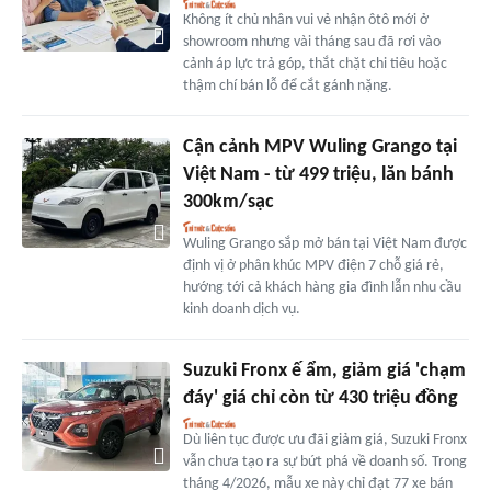
Không ít chủ nhân vui vẻ nhận ôtô mới ở
showroom nhưng vài tháng sau đã rơi vào
cảnh áp lực trả góp, thắt chặt chi tiêu hoặc
thậm chí bán lỗ để cắt gánh nặng.
Cận cảnh MPV Wuling Grango tại
Việt Nam - từ 499 triệu, lăn bánh
300km/sạc
Wuling Grango sắp mở bán tại Việt Nam được
định vị ở phân khúc MPV điện 7 chỗ giá rẻ,
hướng tới cả khách hàng gia đình lẫn nhu cầu
kinh doanh dịch vụ.
Suzuki Fronx ế ẩm, giảm giá 'chạm
đáy' giá chỉ còn từ 430 triệu đồng
Dù liên tục được ưu đãi giảm giá, Suzuki Fronx
vẫn chưa tạo ra sự bứt phá về doanh số. Trong
tháng 4/2026, mẫu xe này chỉ đạt 77 xe bán