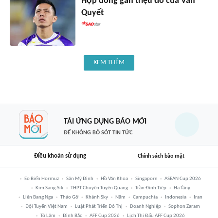
Hợp đồng gần triệu đô của Văn
Quyết
XEM THÊM
TẢI ỨNG DỤNG BÁO MỚI
ĐỂ KHÔNG BỎ SÓT TIN TỨC
Điều khoản sử dụng
Chính sách bảo mật
Eo Biển Hormuz
Sân Mỹ Đình
Hồ Văn Khoa
Singapore
ASEAN Cup 2026
Kim Sang-Sik
THPT Chuyên Tuyên Quang
Trần Đình Tiệp
Hạ Tầng
Liên Bang Nga
Tháo Gỡ
Khánh Sky
Năm
Campuchia
Indonesia
Iran
Đội Tuyển Việt Nam
Luật Phát Triển Đô Thị
Doanh Nghiệp
Sophon Zaram
Tô Lâm
Đình Bắc
AFF Cup 2026
Lịch Thi Đấu AFF Cup 2026