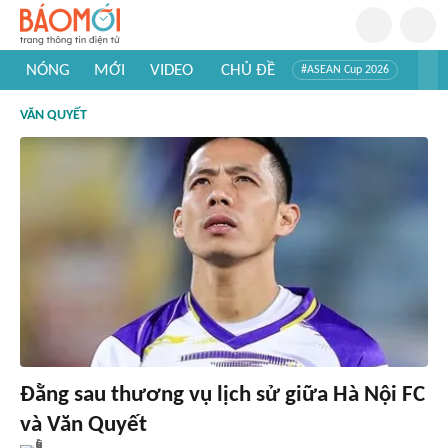
NÓNG
MỚI
VIDEO
CHỦ ĐỀ
#ASEAN Cup 2026
#Trí tuệ nhân tạo
#Mỹ - Iran
#Khám phá Việt Nam
VĂN QUYẾT
#Khám phá thế giới
Đằng sau thương vụ lịch sử giữa Hà Nội FC
và Văn Quyết