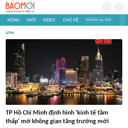
NÓNG
MỚI
VIDEO
CHỦ ĐỀ
#ASEAN Cup 2026
#Trí tuệ nhân tạo
#Mỹ - Iran
#Khám phá Việt Nam
UTM
#Khám phá thế giới
TP Hồ Chí Minh định hình 'kinh tế tầm
thấp' mở không gian tăng trưởng mới