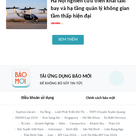
Hà Nội nghiên cứu triển khai taxi
bay và hạ tầng quản lý không gian
tầm thấp hiện đại
XEM THÊM
TẢI ỨNG DỤNG BÁO MỚI
ĐỂ KHÔNG BỎ SÓT TIN TỨC
Điều khoản sử dụng
Chính sách bảo mật
Sophon Zaram
Hạ Tầng
Luật Phát Triển Đô Thị
THPT Chuyên Tuyên Quang
ASEAN Cup 2026
Kim Sang-Sik
Singapore
Hồ Văn Khoa
Eo Biển Hormuz
Tô Lâm
Doanh Nghiệp
Năm
Campuchia
Khánh Sky
Tháo Gỡ
Đội Tuyển Việt Nam
Indonesia
Đình Bắc
Sân Mỹ Đình
Liên Bang Nga
Trần Đình Tiệp
Iran
AFF Cup 2026
Lịch Thi Đấu AFF Cup 2026