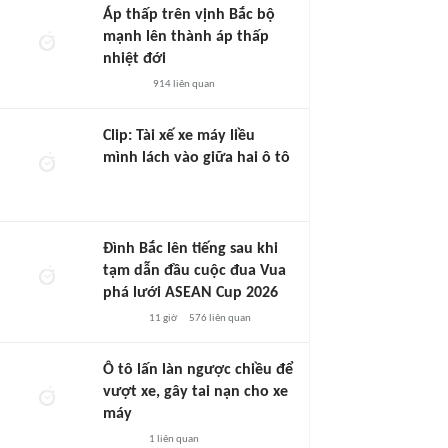
Áp thấp trên vịnh Bắc bộ
mạnh lên thành áp thấp
nhiệt đới
914
liên quan
Clip: Tài xế xe máy liều
mình lách vào giữa hai ô tô
Đình Bắc lên tiếng sau khi
tạm dẫn đầu cuộc đua Vua
phá lưới ASEAN Cup 2026
11 giờ
576
liên quan
Ô tô lấn làn ngược chiều để
vượt xe, gây tai nạn cho xe
máy
1
liên quan