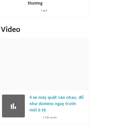
thương
5 giờ
Video
4 xe máy quệt vào nhau, đổ
như domino ngay trước
mũi ô tô
1
liên quan