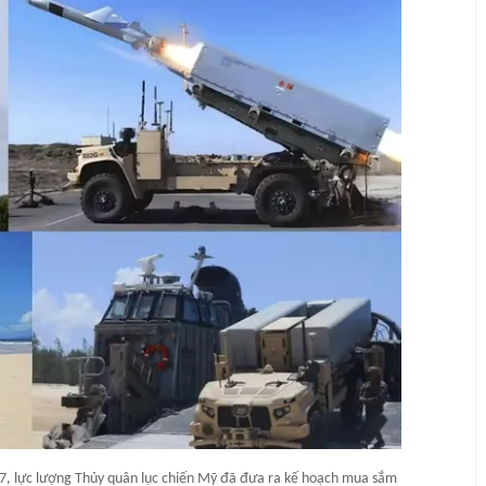
7, lực lượng Thủy quân lục chiến Mỹ đã đưa ra kế hoạch mua sắm