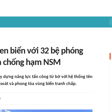
en biển với 32 bệ phóng
ửa chống hạm NSM
y dựng năng lực tấn công từ bờ với hệ thống tên
soát và phong tỏa vùng biển tranh chấp.
c