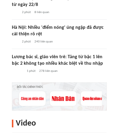
từ ngày 22/8
2 phút
8
liên quan
Hà Nội: Nhiều 'điểm nóng' úng ngập đã được
cải thiện rõ rệt
2 phút
240
liên quan
Lương bác sĩ, giáo viên trẻ: Tăng từ bậc 1 lên
bậc 2 không tạo nhiều khác biệt về thu nhập
1 phút
278
liên quan
ĐỐI TÁC CHÍNH THỨC
Video