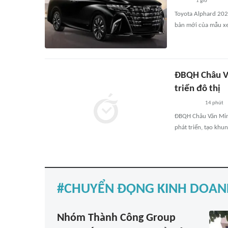
1 giờ
Toyota Alphard 2026
bản mới của mẫu xe
ĐBQH Châu Vă
triển đô thị
14 phút
ĐBQH Châu Văn Minh
phát triển, tạo khun
CHUYỂN ĐỘNG KINH DOAN
Nhóm Thành Công Group