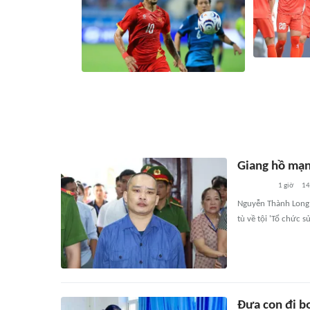
ASEAN Cup 20
Siêu máy tính dự đoán Việt Nam vs
hàng loạt trụ
Campuchia: Chênh lệch quá lớn
Campuchia
29 phút
723
liên quan
30 phút
Giang hồ mạng
1 giờ
14
Nguyễn Thành Long (
tù về tội 'Tổ chức s
Đưa con đi bơ