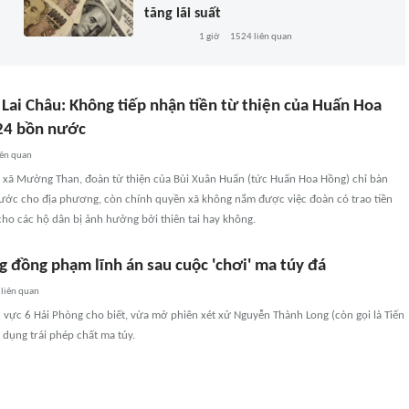
tăng lãi suất
1 giờ
1524
liên quan
 Lai Châu: Không tiếp nhận tiền từ thiện của Huấn Hoa
 24 bồn nước
iên quan
 xã Mường Than, đoàn từ thiện của Bùi Xuân Huấn (tức Huấn Hoa Hồng) chỉ bàn
ước cho địa phương, còn chính quyền xã không nắm được việc đoàn có trao tiền
cho các hộ dân bị ảnh hưởng bởi thiên tai hay không.
ng đồng phạm lĩnh án sau cuộc 'chơi' ma túy đá
liên quan
 vực 6 Hải Phòng cho biết, vừa mở phiên xét xử Nguyễn Thành Long (còn gọi là Tiến
ử dụng trái phép chất ma túy.