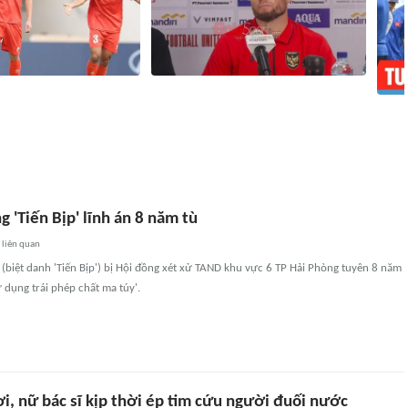
26: Tuyển Việt Nam vắng
Sau trận thua 'ác mộng' trước Việt
 cột trước trận gặp
Nam, cầu thủ nhập tịch Indonesia hứa
HLV K
tỉnh giấc để thắng Singapore
trận 
1067
liên quan
1 giờ
31
liên quan
 'Tiến Bịp' lĩnh án 8 năm tù
liên quan
biệt danh 'Tiến Bịp') bị Hội đồng xét xử TAND khu vực 6 TP Hải Phòng tuyên 8 năm
ử dụng trái phép chất ma túy'.
i, nữ bác sĩ kịp thời ép tim cứu người đuối nước