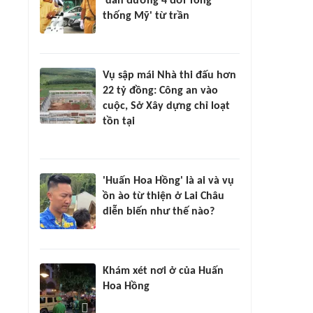
'dẫn đường 4 đời Tổng
thống Mỹ' từ trần
Vụ sập mái Nhà thi đấu hơn
22 tỷ đồng: Công an vào
cuộc, Sở Xây dựng chỉ loạt
tồn tại
'Huấn Hoa Hồng' là ai và vụ
ồn ào từ thiện ở Lai Châu
diễn biến như thế nào?
Khám xét nơi ở của Huấn
Hoa Hồng