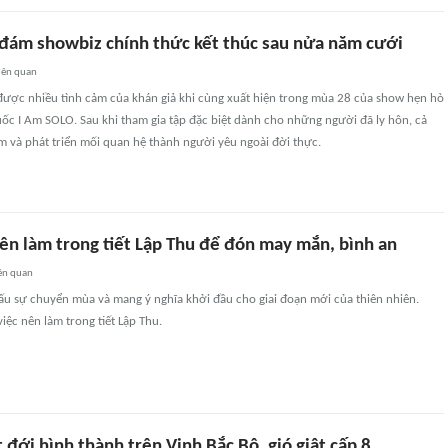
 đám showbiz chính thức kết thúc sau nửa năm cưới
iên quan
được nhiều tình cảm của khán giả khi cùng xuất hiện trong mùa 28 của show hẹn hò
ốc I Am SOLO. Sau khi tham gia tập đặc biệt dành cho những người đã ly hôn, cả
ảm và phát triển mối quan hệ thành người yêu ngoài đời thực.
ên làm trong tiết Lập Thu để đón may mắn, bình an
ên quan
ấu sự chuyển mùa và mang ý nghĩa khởi đầu cho giai đoạn mới của thiên nhiên.
iệc nên làm trong tiết Lập Thu.
 đới hình thành trên Vịnh Bắc Bộ, gió giật cấp 8