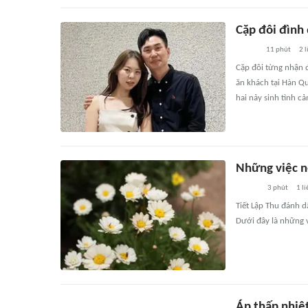
Cặp đôi đình
11 phút
2
l
Cặp đôi từng nhận 
ăn khách tại Hàn Qu
hai nảy sinh tình c
Những việc n
3 phút
1
li
Tiết Lập Thu đánh d
Dưới đây là những v
Áp thấp nhiệt