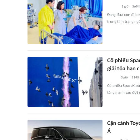
1 giờ
369
l
Đang đưa con đi bơi
trong tình trạng n
Cổ phiếu Spa
giải tỏa hạn 
3 giờ
2145
Cổ phiếu SpaceX bứ
tăng mạnh sau đợt 
Cận cảnh Toy
Á