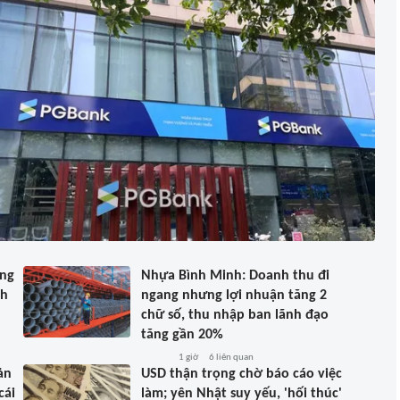
ông
Nhựa Bình Minh: Doanh thu đi
nh
ngang nhưng lợi nhuận tăng 2
chữ số, thu nhập ban lãnh đạo
tăng gần 20%
1 giờ
6
liên quan
ản
USD thận trọng chờ báo cáo việc
cái
làm; yên Nhật suy yếu, 'hối thúc'