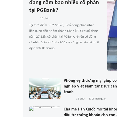
đang nắm bao nhiêu cổ phần
tại PGBank?
10 phút
Tại thời điểm 30/6/2026, 3 cổ đông pháp nhân
liên quan đến nhóm Thành Công (TC Group) đang
nắm 27,12% cổ phần tại PGBank. Nhiều cổ đông
cá nhân 'gần lớn' của PGBank cũng có liên hệ nhất
định với TC Group.
Phòng vệ thương mại giúp c
nghiệp Việt Nam tăng sức cạ
tranh
12 phút
1705
liên quan
Cha mẹ Hàn Quốc mở tài kho
đầu tư chứng khoán cho con 