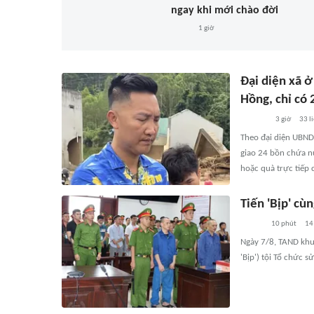
ngay khi mới chào đời
1 giờ
Đại diện xã ở
Hồng, chỉ có
3 giờ
33
l
Theo đại diện UBND
giao 24 bồn chứa n
hoặc quà trực tiếp 
Tiến 'Bịp' cù
10 phút
14
Ngày 7/8, TAND khu
'Bịp') tội Tổ chức s