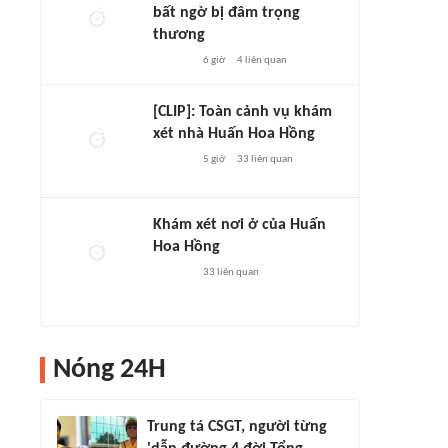
bất ngờ bị đâm trọng
thương
6 giờ
4
liên quan
[CLIP]: Toàn cảnh vụ khám
xét nhà Huấn Hoa Hồng
5 giờ
33
liên quan
Khám xét nơi ở của Huấn
Hoa Hồng
33
liên quan
Nóng 24H
Trung tá CSGT, người từng