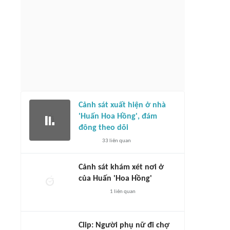
Các chân sút Việt Nam có cơ hội bứt tốc
im Sang-sik 'tung hỏa mù' trước
trong cuộc đua Vua phá lưới ở lượt
gặp Campuchia?
trận cuối
1 giờ
3526
liên quan
2 giờ
65
liên quan
Cảnh sát xuất hiện ở nhà
'Huấn Hoa Hồng', đám
đông theo dõi
33
liên quan
Cảnh sát khám xét nơi ở
của Huấn 'Hoa Hồng'
1
liên quan
Clip: Người phụ nữ đi chợ