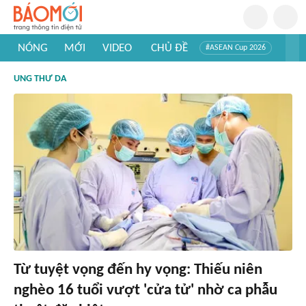
NÓNG
MỚI
VIDEO
CHỦ ĐỀ
#ASEAN Cup 2026
#Trí tuệ nhân tạo
#Mỹ - Iran
#Khám phá Việt Nam
UNG THƯ DA
#Khám phá thế giới
Từ tuyệt vọng đến hy vọng: Thiếu niên
nghèo 16 tuổi vượt 'cửa tử' nhờ ca phẫu