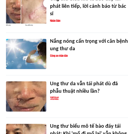
phát liên tiếp, lời cảnh báo từ bác
sĩ
Nắng nóng cẩn trọng với căn bệnh
ung thư da
Ung thư da vẫn tái phát dù đã
phẫu thuật nhiều lần?
Ung thư biểu mô tế bào đáy tái
phát: Khi 'mổ đi mổ lại' vẫn không