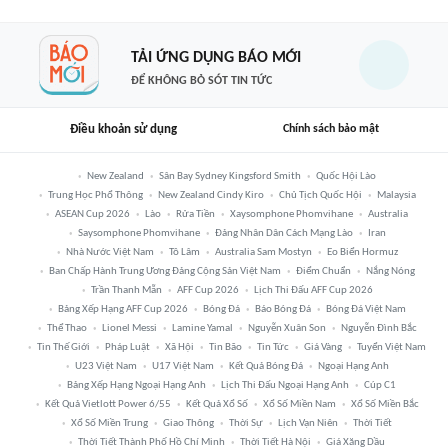
TẢI ỨNG DỤNG BÁO MỚI
ĐỂ KHÔNG BỎ SÓT TIN TỨC
Điều khoản sử dụng
Chính sách bảo mật
New Zealand
Sân Bay Sydney Kingsford Smith
Quốc Hội Lào
Trung Học Phổ Thông
New Zealand Cindy Kiro
Chủ Tịch Quốc Hội
Malaysia
ASEAN Cup 2026
Lào
Rửa Tiền
Xaysomphone Phomvihane
Australia
Saysomphone Phomvihane
Đảng Nhân Dân Cách Mạng Lào
Iran
Nhà Nước Việt Nam
Tô Lâm
Australia Sam Mostyn
Eo Biển Hormuz
Ban Chấp Hành Trung Ương Đảng Cộng Sản Việt Nam
Điểm Chuẩn
Nắng Nóng
Trần Thanh Mẫn
AFF Cup 2026
Lịch Thi Đấu AFF Cup 2026
Bảng Xếp Hạng AFF Cup 2026
Bóng Đá
Báo Bóng Đá
Bóng Đá Việt Nam
Thể Thao
Lionel Messi
Lamine Yamal
Nguyễn Xuân Son
Nguyễn Đình Bắc
Tin Thế Giới
Pháp Luật
Xã Hội
Tin Bão
Tin Tức
Giá Vàng
Tuyển Việt Nam
U23 Việt Nam
U17 Việt Nam
Kết Quả Bóng Đá
Ngoại Hạng Anh
Bảng Xếp Hạng Ngoại Hạng Anh
Lịch Thi Đấu Ngoại Hạng Anh
Cúp C1
Kết Quả Vietlott Power 6/55
Kết Quả Xổ Số
Xổ Số Miền Nam
Xổ Số Miền Bắc
Xổ Số Miền Trung
Giao Thông
Thời Sự
Lịch Vạn Niên
Thời Tiết
Thời Tiết Thành Phố Hồ Chí Minh
Thời Tiết Hà Nội
Giá Xăng Dầu