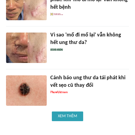
hết bệnh
Vì sao 'mổ đi mổ lại' vẫn không
hết ung thư da?
Cảnh báo ung thư da tái phát khi
vết sẹo cũ thay đổi
XEM THÊM