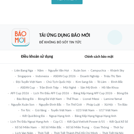
TẢI ỨNG DỤNG BÁO MỚI
ĐỂ KHÔNG BỎ SÓT TIN TỨC
Điều khoản sử dụng
Chính sách bảo mật
Liên Bang Nga
Năm
Nguyễn Văn Hợi
Xuân Son
Campuchia
Khánh Sky
Singapore
Indonesia
ASEAN Cup 2026
Doanh Nghiệp
Triệu Thị Tâm
Đội Tuyển Việt Nam
Chủ Tịch Quốc Hội
Kim Sang-Sik
Tô Lâm
Đình Bắc
ASEAN Cup
Trần Đình Tiệp
Mũi Nghê
Sân Mỹ Đình
Hồ Văn Khoa
AFF Cup 2026
Lịch Thi Đấu AFF Cup 2026
Bảng Xếp Hạng AFF Cup 2026
Bóng Đá
Báo Bóng Đá
Bóng Đá Việt Nam
Thể Thao
Lionel Messi
Lamine Yamal
Nguyễn Xuân Son
Nguyễn Đình Bắc
Tin Thế Giới
Pháp Luật
Xã Hội
Tin Bão
Tin Tức
Giá Vàng
Tuyển Việt Nam
U23 Việt Nam
U17 Việt Nam
Kết Quả Bóng Đá
Ngoại Hạng Anh
Bảng Xếp Hạng Ngoại Hạng Anh
Lịch Thi Đấu Ngoại Hạng Anh
Cúp C1
Kết Quả Vietlott Power 6/55
Kết Quả Xổ Số
Xổ Số Miền Nam
Xổ Số Miền Bắc
Xổ Số Miền Trung
Giao Thông
Thời Sự
Lịch Vạn Niên
Thời Tiết
Thời Tiết Thành Phố Hồ Chí Minh
Thời Tiết Hà Nội