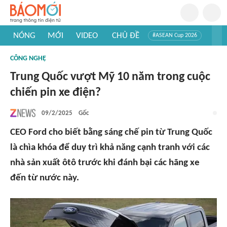
NÓNG
MỚI
VIDEO
CHỦ ĐỀ
#ASEAN Cup 2026
#Trí tuệ nhân tạo
#Mỹ - Iran
#Khám phá Việt Nam
CÔNG NGHỆ
#Khám phá thế giới
Trung Quốc vượt Mỹ 10 năm trong cuộc
chiến pin xe điện?
09/2/2025
Gốc
CEO Ford cho biết bằng sáng chế pin từ Trung Quốc
là chìa khóa để duy trì khả năng cạnh tranh với các
nhà sản xuất ôtô trước khi đánh bại các hãng xe
đến từ nước này.