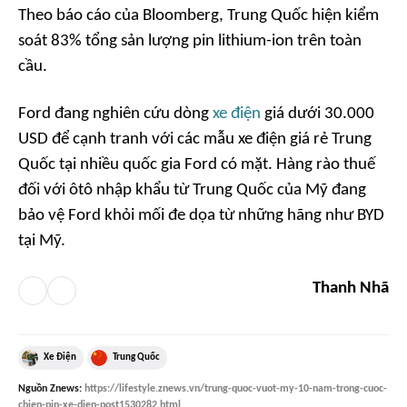
Theo báo cáo của
Bloomberg
, Trung Quốc hiện kiểm
soát 83% tổng sản lượng pin lithium-ion trên toàn
cầu.
Ford đang nghiên cứu dòng
xe điện
giá dưới 30.000
USD để cạnh tranh với các mẫu xe điện giá rẻ Trung
Quốc tại nhiều quốc gia Ford có mặt. Hàng rào thuế
đối với ôtô nhập khẩu từ Trung Quốc của Mỹ đang
bảo vệ Ford khỏi mối đe dọa từ những hãng như BYD
tại Mỹ.
Thanh Nhã
Xe Điện
Trung Quốc
Nguồn
Znews
:
https://lifestyle.znews.vn/trung-quoc-vuot-my-10-nam-trong-cuoc-
chien-pin-xe-dien-post1530282.html