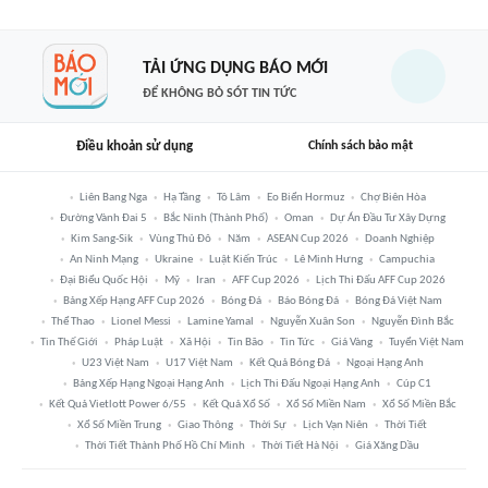
TẢI ỨNG DỤNG BÁO MỚI
ĐỂ KHÔNG BỎ SÓT TIN TỨC
Điều khoản sử dụng
Chính sách bảo mật
Liên Bang Nga
Hạ Tầng
Tô Lâm
Eo Biển Hormuz
Chợ Biên Hòa
Đường Vành Đai 5
Bắc Ninh (thành Phố)
Oman
Dự Án Đầu Tư Xây Dựng
Kim Sang-Sik
Vùng Thủ Đô
Năm
ASEAN Cup 2026
Doanh Nghiệp
An Ninh Mạng
Ukraine
Luật Kiến Trúc
Lê Minh Hưng
Campuchia
Đại Biểu Quốc Hội
Mỹ
Iran
AFF Cup 2026
Lịch Thi Đấu AFF Cup 2026
Bảng Xếp Hạng AFF Cup 2026
Bóng Đá
Báo Bóng Đá
Bóng Đá Việt Nam
Thể Thao
Lionel Messi
Lamine Yamal
Nguyễn Xuân Son
Nguyễn Đình Bắc
Tin Thế Giới
Pháp Luật
Xã Hội
Tin Bão
Tin Tức
Giá Vàng
Tuyển Việt Nam
U23 Việt Nam
U17 Việt Nam
Kết Quả Bóng Đá
Ngoại Hạng Anh
Bảng Xếp Hạng Ngoại Hạng Anh
Lịch Thi Đấu Ngoại Hạng Anh
Cúp C1
Kết Quả Vietlott Power 6/55
Kết Quả Xổ Số
Xổ Số Miền Nam
Xổ Số Miền Bắc
Xổ Số Miền Trung
Giao Thông
Thời Sự
Lịch Vạn Niên
Thời Tiết
Thời Tiết Thành Phố Hồ Chí Minh
Thời Tiết Hà Nội
Giá Xăng Dầu