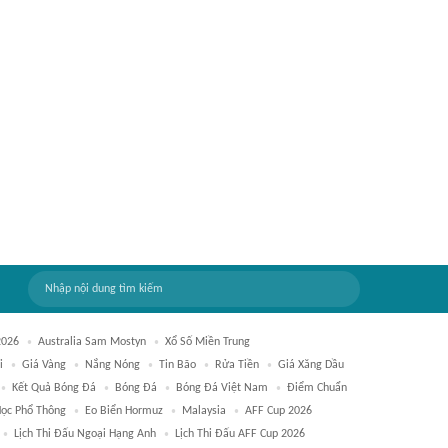
2026
Australia Sam Mostyn
Xổ Số Miền Trung
i
Giá Vàng
Nắng Nóng
Tin Bão
Rửa Tiền
Giá Xăng Dầu
Kết Quả Bóng Đá
Bóng Đá
Bóng Đá Việt Nam
Điểm Chuẩn
Học Phổ Thông
Eo Biển Hormuz
Malaysia
AFF Cup 2026
Lịch Thi Đấu Ngoại Hạng Anh
Lịch Thi Đấu AFF Cup 2026