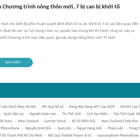
ền Chương trình nông thôn mới, 7 bị can bị khởi tố
Huế cho biết đã phê chuẩn quyết định khởi tố vụ án, khởi tố 7 bị can liên quan đến
m đoạt tài sản' và 'Lợi dụng chức vụ, quyền hạn trong khi thi hành công vụ' xảy ra
 phối Chương trình mục tiêu quốc gia xây dựng nông thôn mới TP Huế.
XEM THÊM
i Học Bách Khoa Hà Nội
Kết Quả Xổ Số
Bảng Xếp Hạng AFF Cup 2026
ASEAN Cup 
Quốc Hội Lào
Nguyễn Xuân Son
Tin Thế Giới
Lịch Vạn Niên
Chủ Tịch Quốc Hộ
Việt Nam
New Zealand
Lamine Yamal
Xổ Số Miền Bắc
New Zealand Cindy Kiro
 Phomvihane
Nguyễn Đình Bắc
Australia
Ngoại Hạng Anh
Pháp Luật
Trung 
 Tiết Thành Phố Hồ Chí Minh
Kết Quả Vietlott Power 6/55
Saysomphone Phomvihane