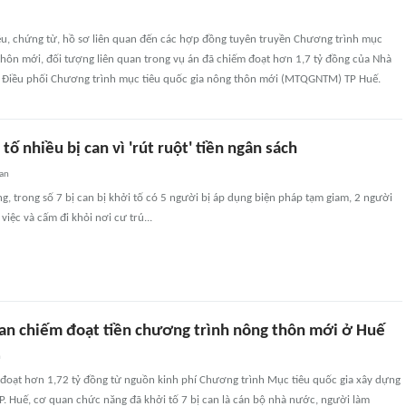
iệu, chứng từ, hồ sơ liên quan đến các hợp đồng tuyên truyền Chương trình mục
thôn mới, đối tượng liên quan trong vụ án đã chiếm đoạt hơn 1,7 tỷ đồng của Nhà
 Điều phối Chương trình mục tiêu quốc gia nông thôn mới (MTQGNTM) TP Huế.
tố nhiều bị can vì 'rút ruột' tiền ngân sách
an
g, trong số 7 bị can bị khởi tố có 5 người bị áp dụng biện pháp tạm giam, 2 người
việc và cấm đi khỏi nơi cư trú...
 can chiếm đoạt tiền chương trình nông thôn mới ở Huế
n
 đoạt hơn 1,72 tỷ đồng từ nguồn kinh phí Chương trình Mục tiêu quốc gia xây dựng
P. Huế, cơ quan chức năng đã khởi tố 7 bị can là cán bộ nhà nước, người làm