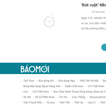
'Rút ruột' ti
12
liên quan
Ngày 5/6, VKSND TP 
vụ án 'Lừa đảo chiế
tại Văn phòng Điều
Thể Thao
Báo Bóng Đá
Liên Bang Nga
Thời Tiết Hà Nội
Đạ
Bảng Xếp Hạng Ngoại Hạng Anh
Tuyển Việt Nam
U17 Việt Nam
Iran
U23 Việt Nam
Ban Chấp Hành Trung Ương Đảng Cộng Sản 
Xã Hội
Xổ Số Miền Nam
Tin Tức
Giao Thông
Xaysomphone
Trần Thanh Mẫn
Tô Lâm
Thời Tiết
Thời Sự
Cúp C1
Thời