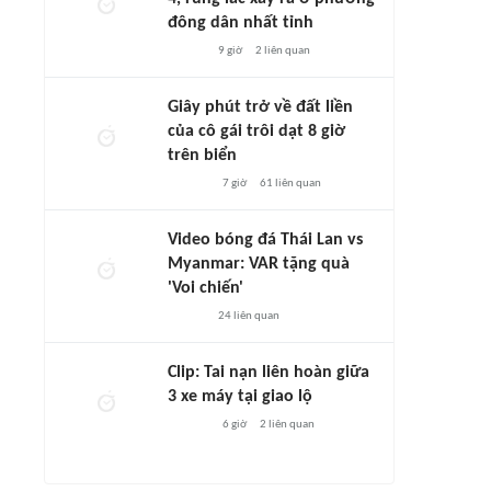
đông dân nhất tỉnh
9 giờ
2
liên quan
Giây phút trở về đất liền
của cô gái trôi dạt 8 giờ
trên biển
7 giờ
61
liên quan
Video bóng đá Thái Lan vs
Myanmar: VAR tặng quà
'Voi chiến'
24
liên quan
Clip: Tai nạn liên hoàn giữa
3 xe máy tại giao lộ
6 giờ
2
liên quan