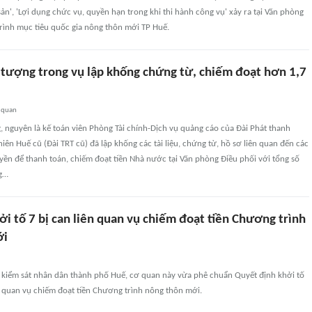
sản', 'Lợi dụng chức vụ, quyền hạn trong khi thi hành công vụ' xảy ra tại Văn phòng
rình mục tiêu quốc gia nông thôn mới TP Huế.
i tượng trong vụ lập khống chứng từ, chiếm đoạt hơn 1,7
 quan
 nguyên là kế toán viên Phòng Tài chính-Dịch vụ quảng cáo của Đài Phát thanh
iên Huế cũ (Đài TRT cũ) đã lập khống các tài liệu, chứng từ, hồ sơ liên quan đến các
ền để thanh toán, chiếm đoạt tiền Nhà nước tại Văn phòng Điều phối với tổng số
ng…
i tố 7 bị can liên quan vụ chiếm đoạt tiền Chương trình
ới
n kiểm sát nhân dân thành phố Huế, cơ quan này vừa phê chuẩn Quyết định khởi tố
ên quan vụ chiếm đoạt tiền Chương trình nông thôn mới.