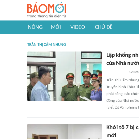
NÓNG
MỚI
VIDEO
CHỦ ĐỀ
TRẦN THỊ CẨM NHUNG
Lập khống nh
của Nhà nướ
12
liên
Trần Thị Cẩm Nhung,
Truyền hình Thừa Th
phát sóng, các chứn
đồng của Nhà nước 
(viết tắt Văn phòn
Khởi tố 7 bị 
mới