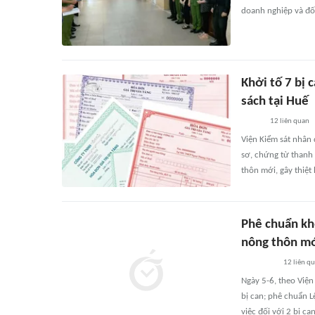
doanh nghiệp và đối
Khởi tố 7 bị 
sách tại Huế
12
liên quan
Viện Kiểm sát nhân 
sơ, chứng từ thanh
thôn mới, gây thiệt
Phê chuẩn khở
nông thôn m
12
liên q
Ngày 5-6, theo Viện
bị can; phê chuẩn L
việc đối với 2 bị ca