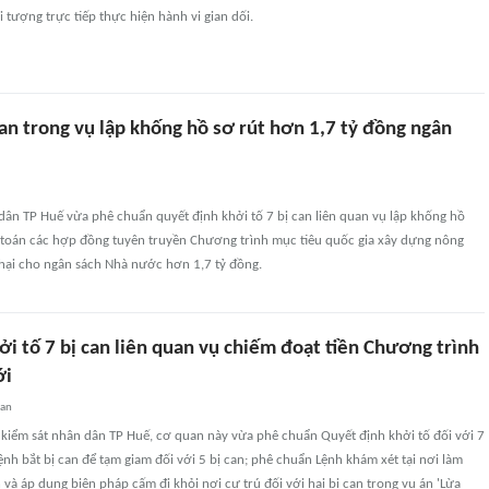
 tượng trực tiếp thực hiện hành vi gian dối.
can trong vụ lập khống hồ sơ rút hơn 1,7 tỷ đồng ngân
dân TP Huế vừa phê chuẩn quyết định khởi tố 7 bị can liên quan vụ lập khống hồ
 toán các hợp đồng tuyên truyền Chương trình mục tiêu quốc gia xây dựng nông
 hại cho ngân sách Nhà nước hơn 1,7 tỷ đồng.
i tố 7 bị can liên quan vụ chiếm đoạt tiền Chương trình
ới
uan
 kiểm sát nhân dân TP Huế, cơ quan này vừa phê chuẩn Quyết định khởi tố đối với 7
ệnh bắt bị can để tạm giam đối với 5 bị can; phê chuẩn Lệnh khám xét tại nơi làm
n và áp dụng biện pháp cấm đi khỏi nơi cư trú đối với hai bị can trong vụ án 'Lừa