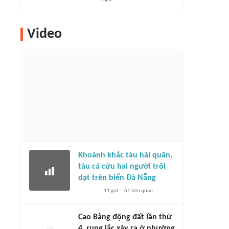
Video
Khoảnh khắc tàu hải quân,
tàu cá cứu hai người trôi
dạt trên biển Đà Nẵng
11 giờ
61
liên quan
Cao Bằng động đất lần thứ
4, rung lắc xảy ra ở phường