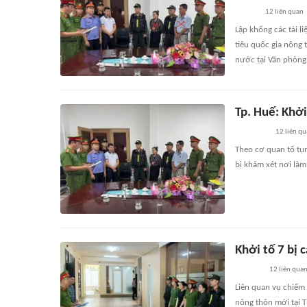
12
liên quan
Lập khống các tài l
tiêu quốc gia nông 
nước tại Văn phòng
Tp. Huế: Khởi 
12
liên qu
Theo cơ quan tố tụn
bị khám xét nơi làm 
Khởi tố 7 bị
12
liên qua
Liên quan vụ chiếm
nông thôn mới tại T