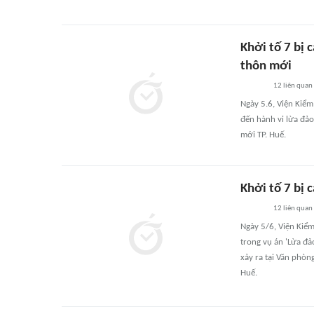
Khởi tố 7 bị 
thôn mới
12
liên quan
Ngày 5.6, Viện Kiểm
đến hành vi lừa đả
mới TP. Huế.
Khởi tố 7 bị 
12
liên quan
Ngày 5/6, Viện Kiểm
trong vụ án 'Lừa đả
xảy ra tại Văn phò
Huế.