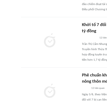
đảo chiếm đoạt tài 
Điều phối Chương t
Khởi tố 7 đố
tỷ đồng
12
liên
Trần Thị Cẩm Nhung,
Truyền hình Thừa Th
hợp đồng tuyên truy
tiền hơn 1,7 tỷ đồ
Phê chuẩn khở
nông thôn m
12
liên quan
Ngày 5/6, theo Việ
đối với 7 bị can li