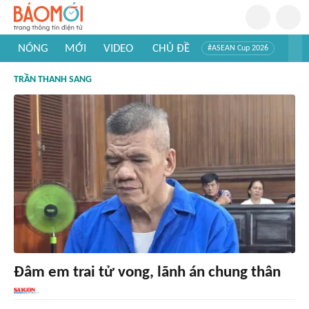
NÓNG
MỚI
VIDEO
CHỦ ĐỀ
#ASEAN Cup 2026
#Trí tuệ nhân tạo
#Mỹ - Iran
#Khám phá Việt Nam
TRẦN THANH SANG
#Khám phá thế giới
Đâm em trai tử vong, lãnh án chung thân