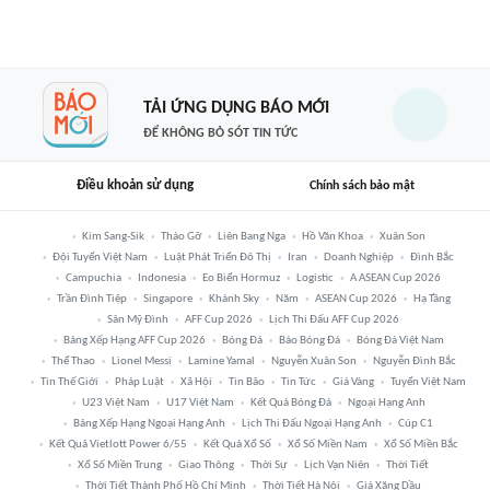
TẢI ỨNG DỤNG BÁO MỚI
ĐỂ KHÔNG BỎ SÓT TIN TỨC
Điều khoản sử dụng
Chính sách bảo mật
Kim Sang-Sik
Tháo Gỡ
Liên Bang Nga
Hồ Văn Khoa
Xuân Son
Đội Tuyển Việt Nam
Luật Phát Triển Đô Thị
Iran
Doanh Nghiệp
Đình Bắc
Campuchia
Indonesia
Eo Biển Hormuz
Logistic
A ASEAN Cup 2026
Trần Đình Tiệp
Singapore
Khánh Sky
Năm
ASEAN Cup 2026
Hạ Tầng
Sân Mỹ Đình
AFF Cup 2026
Lịch Thi Đấu AFF Cup 2026
Bảng Xếp Hạng AFF Cup 2026
Bóng Đá
Báo Bóng Đá
Bóng Đá Việt Nam
Thể Thao
Lionel Messi
Lamine Yamal
Nguyễn Xuân Son
Nguyễn Đình Bắc
Tin Thế Giới
Pháp Luật
Xã Hội
Tin Bão
Tin Tức
Giá Vàng
Tuyển Việt Nam
U23 Việt Nam
U17 Việt Nam
Kết Quả Bóng Đá
Ngoại Hạng Anh
Bảng Xếp Hạng Ngoại Hạng Anh
Lịch Thi Đấu Ngoại Hạng Anh
Cúp C1
Kết Quả Vietlott Power 6/55
Kết Quả Xổ Số
Xổ Số Miền Nam
Xổ Số Miền Bắc
Xổ Số Miền Trung
Giao Thông
Thời Sự
Lịch Vạn Niên
Thời Tiết
Thời Tiết Thành Phố Hồ Chí Minh
Thời Tiết Hà Nội
Giá Xăng Dầu