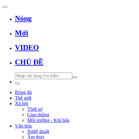
Nóng
Mới
VIDEO
CHỦ ĐỀ
Bóng đá
Thế giới
Xã hội
Thời sự
Giao thông
Môi trường - Khí hậu
Văn hóa
Nghệ thuật
Ẩm thực