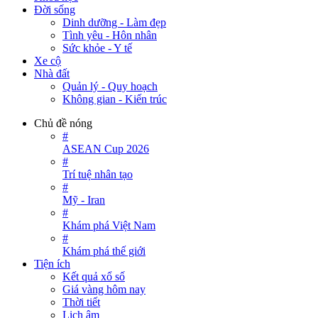
Đời sống
Dinh dưỡng - Làm đẹp
Tình yêu - Hôn nhân
Sức khỏe - Y tế
Xe cộ
Nhà đất
Quản lý - Quy hoạch
Không gian - Kiến trúc
Chủ đề nóng
#
ASEAN Cup 2026
#
Trí tuệ nhân tạo
#
Mỹ - Iran
#
Khám phá Việt Nam
#
Khám phá thế giới
Tiện ích
Kết quả xổ số
Giá vàng hôm nay
Thời tiết
Lịch âm