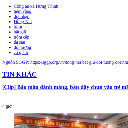
Công an xã Hưng Thịnh
tiệm vàng
đột nhập
Đồng Nai
trộm
bắt giữ
trộm cắp
tài sản
đối tượng
có giá trị
Nguồn
SGGP
:
https://sggp.org.vn/dong-nai-bat-giu-doi-tuong-dot-n
TIN KHÁC
[Clip] Bảo mẫu đánh mắng, bắn dây chun vào trẻ 
4 giờ