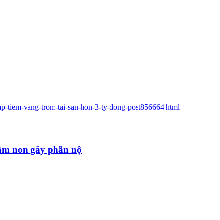
hap-tiem-vang-trom-tai-san-hon-3-ty-dong-post856664.html
mầm non gây phẫn nộ