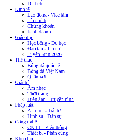
Du lịch
Kinh tế
Lao động - Việc làm
Tài chính
Chứng khoán
Kinh doanh
Giáo dục
Học bổng - Du học
Đào tạo - Thi cử
Tuyển Sinh 2026
Thể thao
Bóng đá quốc tế
Bóng đá Việt Nam
Quần vợt
Giải trí
Âm nhạc
Thời trang
Điện ảnh - Truyền hình
Pháp luật
An ninh - Trật tự
Hình sự - Dân sự
Công nghệ
CNTT - Viễn thông
Thiết bị - Phần cứng
Khoa học