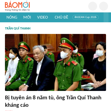
NÓNG
MỚI
VIDEO
CHỦ ĐỀ
#ASEAN Cup 2026
#Trí tuệ nhân tạo
#Mỹ - Iran
#Khám phá Việt Nam
TRẦN QUÍ THANH
#Khám phá thế giới
Bị tuyên án 8 năm tù, ông Trần Quí Thanh
kháng cáo