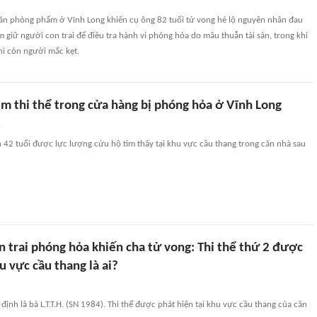
ăn phòng phẩm ở Vĩnh Long khiến cụ ông 82 tuổi tử vong hé lộ nguyên nhân đau
m giữ người con trai để điều tra hành vi phóng hỏa do mâu thuẫn tài sản, trong khi
hi còn người mắc kẹt.
êm thi thể trong cửa hàng bị phóng hỏa ở Vĩnh Long
n
 42 tuổi được lực lượng cứu hộ tìm thấy tại khu vực cầu thang trong căn nhà sau
n trai phóng hỏa khiến cha tử vong: Thi thể thứ 2 được
u vực cầu thang là ai?
ịnh là bà L.T.T.H. (SN 1984). Thi thể được phát hiện tại khu vực cầu thang của căn