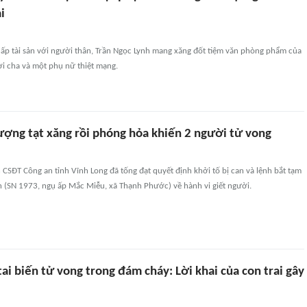
i
ấp tài sản với người thân, Trần Ngọc Lynh mang xăng đốt tiệm văn phòng phẩm của
ời cha và một phụ nữ thiệt mạng.
tượng tạt xăng rồi phóng hỏa khiến 2 người tử vong
CSĐT Công an tỉnh Vĩnh Long đã tống đạt quyết định khởi tố bị can và lệnh bắt tạm
h (SN 1973, ngụ ấp Mắc Miễu, xã Thạnh Phước) về hành vi giết người.
 tai biến tử vong trong đám cháy: Lời khai của con trai gây