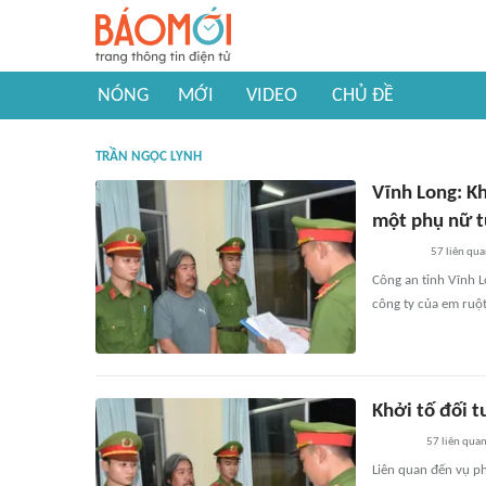
NÓNG
MỚI
VIDEO
CHỦ ĐỀ
TRẦN NGỌC LYNH
Vĩnh Long: Kh
một phụ nữ t
57
liên qu
Công an tỉnh Vĩnh L
công ty của em ruột
Khởi tố đối 
57
liên qua
Liên quan đến vụ ph