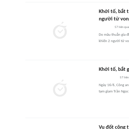
Khởi tố, bắt
người tử von
57
liên qu
Do mâu thuẫn gia đ
khiến 2 người tử von
Khởi tố, bắt 
57
liên
Ngày 16/6, Công an 
tạm giam Trần Ngọc 
Vụ đốt công 