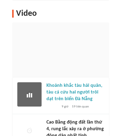
Video
Khoảnh khắc tàu hải quân,
tàu cá cứu hai người trôi
dạt trên biển Đà Nẵng
9 giờ
59
liên quan
Cao Bằng động đất lần thứ
4, rung lắc xảy ra ở phường
đông dân nhất tỉnh