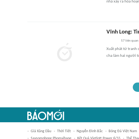
nhà xảy ra hỏa hoạ
Vĩnh Long: T
57
liên quan
Xuất phát từ tranh
cha làm hai người t
Giá Xăng Dầu
Thời Tiết
Nguyễn Đình Bắc
Bóng Đá Việt Nam
Saysomphone Phomvihane
Kết Quả Vietlott Power 6/55
Thể Tha