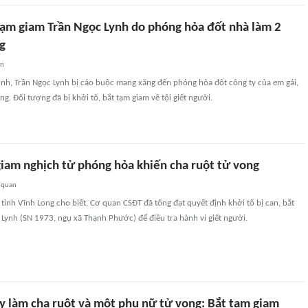
 tạm giam Trần Ngọc Lynh do phóng hỏa đốt nhà làm 2
g
an
ình, Trần Ngọc Lynh bị cáo buộc mang xăng đến phóng hỏa đốt công ty của em gái,
g. Đối tượng đã bị khởi tố, bắt tạm giam về tội giết người.
giam nghịch tử phóng hỏa khiến cha ruột tử vong
 quan
tỉnh Vĩnh Long cho biết, Cơ quan CSĐT đã tống đạt quyết định khởi tố bị can, bắt
Lynh (SN 1973, ngụ xã Thạnh Phước) để điều tra hành vi giết người.
ty làm cha ruột và một phụ nữ tử vong: Bắt tạm giam