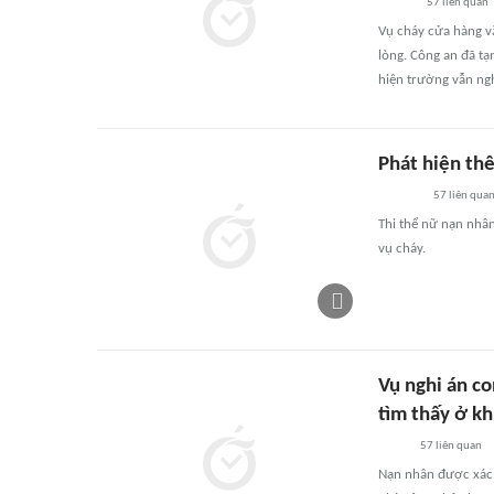
57
liên quan
Vụ cháy cửa hàng v
lòng. Công an đã tạ
hiện trường vẫn ng
Phát hiện th
57
liên qua
Thi thể nữ nạn nhân
vụ cháy.
Vụ nghi án co
tìm thấy ở kh
57
liên quan
Nạn nhân được xác đ