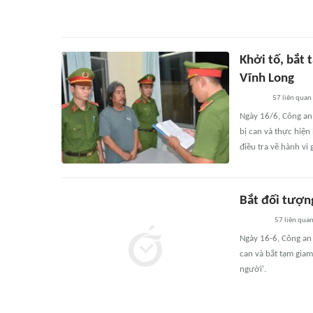
Khởi tố, bắt
Vĩnh Long
57
liên quan
Ngày 16/6, Công an 
bị can và thực hiện
điều tra về hành vi 
Bắt đối tượn
57
liên qua
Ngày 16-6, Công an 
can và bắt tạm giam
người'.