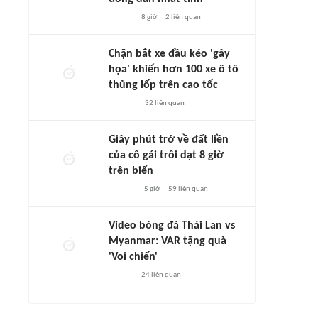
8 giờ
2
liên quan
Chặn bắt xe đầu kéo 'gây
họa' khiến hơn 100 xe ô tô
thủng lốp trên cao tốc
32
liên quan
Giây phút trở về đất liền
của cô gái trôi dạt 8 giờ
trên biển
5 giờ
59
liên quan
Video bóng đá Thái Lan vs
Myanmar: VAR tặng quà
'Voi chiến'
24
liên quan