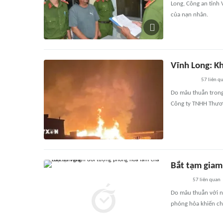
Long, Công an tỉnh 
của nạn nhân.
Vĩnh Long: K
57
liên q
Do mâu thuẫn trong 
Công ty TNHH Thươn
Bắt tạm giam
57
liên quan
Do mâu thuẫn với ng
phóng hỏa khiến ch