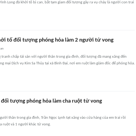
Vĩnh Long đã khởi tố bị can, bắt tạm giam đối tượng gây ra vụ cháy là người con trai
hởi tố đối tượng phóng hỏa làm 2 người tử vong
uan
tranh chấp tài sản với người thân trong gia đình, đối tượng đã mang xăng đến
g mại Dịch vụ Kim Sa Thủy tại xã Bình Đại, nơi em ruột làm giám đốc để phóng hỏa.
 đối tượng phóng hỏa làm cha ruột tử vong
ười thân trong gia đình, Trần Ngọc Lynh tạt xăng vào cửa hàng của em trai rồi
a ruột và 1 người khác tử vong.