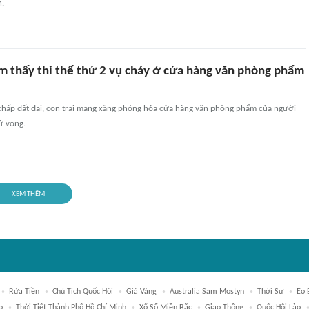
n.
ìm thấy thi thể thứ 2 vụ cháy ở cửa hàng văn phòng phẩm
 chấp đất đai, con trai mang xăng phóng hỏa cửa hàng văn phòng phẩm của người
ử vong.
XEM THÊM
Rửa Tiền
Chủ Tịch Quốc Hội
Giá Vàng
Australia Sam Mostyn
Thời Sự
Eo 
o
Thời Tiết Thành Phố Hồ Chí Minh
Xổ Số Miền Bắc
Giao Thông
Quốc Hội Lào