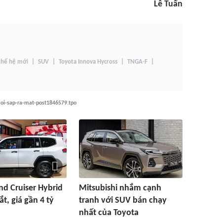
Lê Tuấn
thế hệ mới
SUV
Toyota Innova Hycross
TNGA-F
moi-sap-ra-mat-post1846579.tpo
nd Cruiser Hybrid
Mitsubishi nhắm cạnh
t, giá gần 4 tỷ
tranh với SUV bán chạy
nhất của Toyota