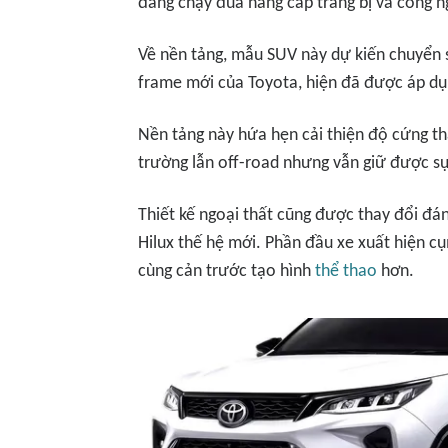
đang chạy đua nâng cấp trang bị và công n
Về nền tảng, mẫu SUV này dự kiến chuyển
frame mới của Toyota, hiện đã được áp dụn
Nền tảng này hứa hẹn cải thiện độ cứng t
trường lẫn off-road nhưng vẫn giữ được sự
Thiết kế ngoại thất cũng được thay đổi đán
Hilux thế hệ mới. Phần đầu xe xuất hiện c
cùng cản trước tạo hình
thể thao
hơn.