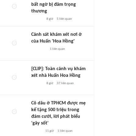
bất ngờ bị đâm trọng
thương
8 giờ
5
liên quan
Cảnh sát khám xét nơi ở
của Huấn 'Hoa Hồng'
1
liên quan
[CLIP]: Toàn cảnh vụ khám
xét nhà Huấn Hoa Hồng
8 giờ
37
liên quan
Cô dâu ở TPHCM được mẹ
kế tặng 500 triệu trong
đám cưới, lời phát biểu
'gây sốt'
11 giờ
1
liên quan