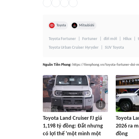
Toyota
Mitsubishi
Toyota Fortuner
Fortuner
đời mới
Hilux
Toyota Urban Cruiser Hyryder
SUV Toyota
Nguồn
Tiền Phong
:
https://tienphong.vn/toyota-fortuner-doi-
Toyota Land Cruiser FJ giá
Toyota La
1,198 tỷ đồng: Đắt nhưng
2026 ra mắ
có lợi thế 'một mình một
đồng