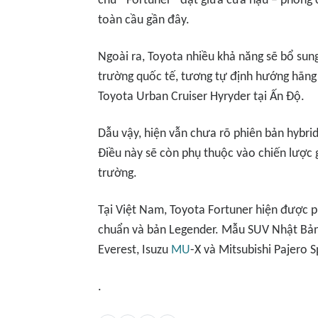
chữ “Fortuner” đặt giữa cửa hậu – phong 
toàn cầu gần đây.
Ngoài ra, Toyota nhiều khả năng sẽ bổ sung
trường quốc tế, tương tự định hướng hãng
Toyota Urban Cruiser Hyryder tại Ấn Độ.
Dẫu vậy, hiện vẫn chưa rõ phiên bản hybri
Điều này sẽ còn phụ thuộc vào chiến lược g
trường.
Tại Việt Nam, Toyota Fortuner hiện được ph
chuẩn và bản Legender. Mẫu SUV Nhật Bản 
Everest, Isuzu
MU
-X và Mitsubishi Pajero S
.