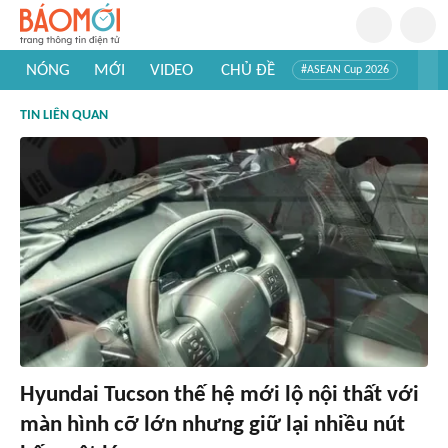
NÓNG
MỚI
VIDEO
CHỦ ĐỀ
#ASEAN Cup 2026
#Tuyển sinh đại học 2026
#Trí tuệ nhân tạo
#Mỹ - Iran
TIN LIÊN QUAN
#Khám phá Việt Nam
#Khám phá thế giới
Hyundai Tucson thế hệ mới lộ nội thất với
màn hình cỡ lớn nhưng giữ lại nhiều nút