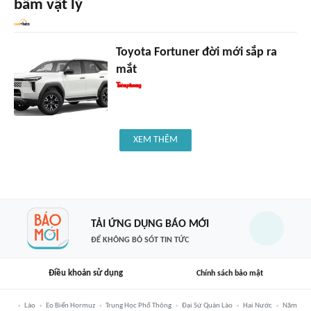
bấm vật lý
Toyota Fortuner đời mới sắp ra
mắt
XEM THÊM
TẢI ỨNG DỤNG BÁO MỚI
ĐỂ KHÔNG BỎ SÓT TIN TỨC
Điều khoản sử dụng
Chính sách bảo mật
Lào
Eo Biển Hormuz
Trung Học Phổ Thông
Đại Sứ Quán Lào
Hai Nước
Năm