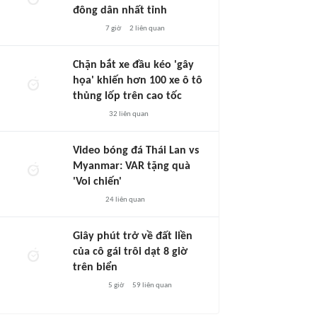
đông dân nhất tỉnh
7 giờ
2
liên quan
Chặn bắt xe đầu kéo 'gây
họa' khiến hơn 100 xe ô tô
thủng lốp trên cao tốc
32
liên quan
Video bóng đá Thái Lan vs
Myanmar: VAR tặng quà
'Voi chiến'
24
liên quan
Giây phút trở về đất liền
của cô gái trôi dạt 8 giờ
trên biển
5 giờ
59
liên quan