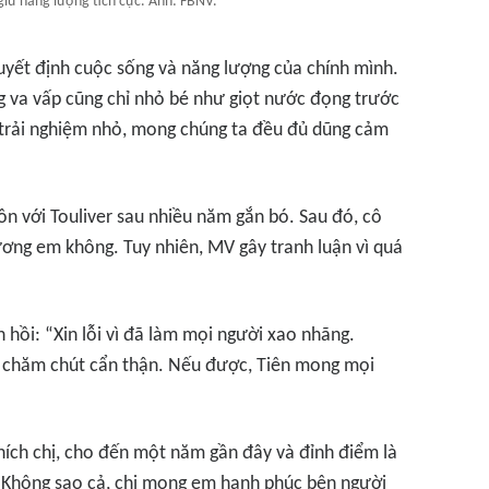
 giữ năng lượng tích cực. Ảnh: FBNV.
uyết định cuộc sống và năng lượng của chính mình.
ững va vấp cũng chỉ nhỏ bé như giọt nước đọng trước
trải nghiệm nhỏ, mong chúng ta đều đủ dũng cảm
ôn với Touliver sau nhiều năm gắn bó. Sau đó, cô
ương em không
. Tuy nhiên, MV gây tranh luận vì quá
n hồi: “Xin lỗi vì đã làm mọi người xao nhãng.
 chăm chút cẩn thận. Nếu được, Tiên mong mọi
thích chị, cho đến một năm gần đây và đỉnh điểm là
 “Không sao cả, chị mong em hạnh phúc bên người