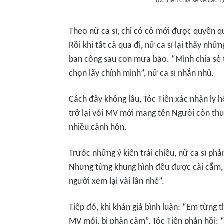
Tóc Tiên chia sẻ về cách
Theo nữ ca sĩ, chỉ có cô mới được quyền q
Rồi khi tất cả qua đi, nữ ca sĩ lại thấy nh
ban công sau cơn mưa bão. “Mình chia sẻ 
chọn lấy chính mình”, nữ ca sĩ nhắn nhủ.
Cách đây không lâu, Tóc Tiên xác nhận ly h
trở lại với MV mới mang tên
Người còn th
nhiều cảnh hôn.
Trước những ý kiến trái chiều, nữ ca sĩ phả
Nhưng từng khung hình đều được cài cắm,
người xem lại vài lần nhé”.
Tiếp đó, khi khán giả bình luận: “Em từng 
MV mới, bị phản cảm”, Tóc Tiên phản hồi: