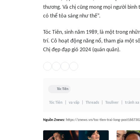
thương. Và chị cũng mong mọi người bình 
có thể tỏa sáng như thế”.
Tóc Tiên, sinh năm 1989, là một trong nhữ
trí. Cô hoạt động năng nổ, tham gia một s
Chị đẹp đạp gió 2024 (quán quân).
Tóc Tiên
Tóc Tiên
va vấp
Threads
Touliver
tránh xa
Nguồn
Znews
:
https://znews.vn/toc-tien-trai-long-post166730