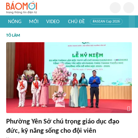
NÓNG
MỚI
VIDEO
CHỦ ĐỀ
#ASEAN Cup 2026
#Tuyển sinh đại học 2026
#Trí tuệ nhân tạo
#Mỹ - Iran
TÔ LÂM
#Khám phá Việt Nam
#Khám phá thế giới
Phường Yên Sở chú trọng giáo dục đạo
đức, kỹ năng sống cho đội viên