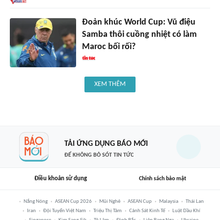
Đoản khúc World Cup: Vũ điệu
Samba thôi cuồng nhiệt có làm
Maroc bối rối?
XEM THÊM
TẢI ỨNG DỤNG BÁO MỚI
ĐỂ KHÔNG BỎ SÓT TIN TỨC
Điều khoản sử dụng
Chính sách bảo mật
Nắng Nóng
ASEAN Cup 2026
Mũi Nghê
ASEAN Cup
Malaysia
Thái Lan
Iran
Đội Tuyển Việt Nam
Triệu Thị Tâm
Cảnh Sát Kinh Tế
Luật Dầu Khí