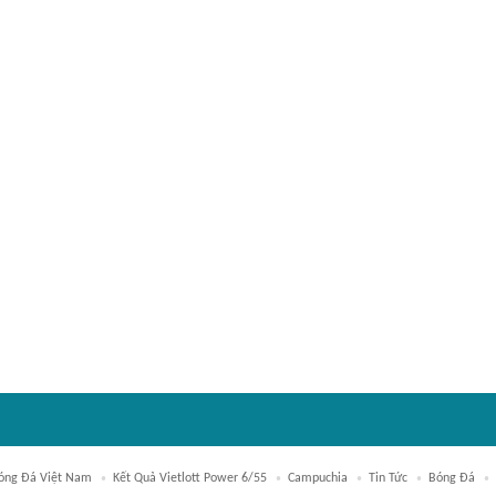
óng Đá Việt Nam
Kết Quả Vietlott Power 6/55
Campuchia
Tin Tức
Bóng Đá