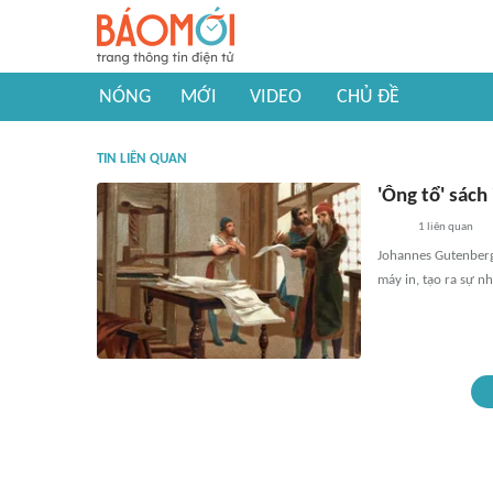
NÓNG
MỚI
VIDEO
CHỦ ĐỀ
TIN LIÊN QUAN
'Ông tổ' sách
1
liên quan
Johannes Gutenberg,
máy in, tạo ra sự n