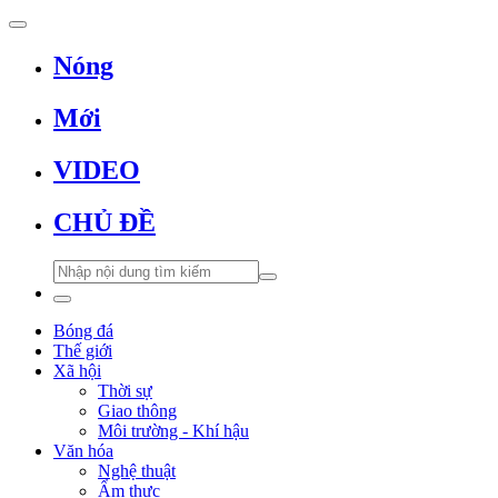
Nóng
Mới
VIDEO
CHỦ ĐỀ
Bóng đá
Thế giới
Xã hội
Thời sự
Giao thông
Môi trường - Khí hậu
Văn hóa
Nghệ thuật
Ẩm thực