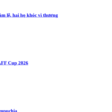
m lễ, hai họ khóc vì thương
ại AFF Cup 2026
ampuchia