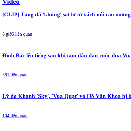
Video
[CLIP] Tảng đá 'khủng' sạt lở từ vách núi cao xuốn
6 giờ
5
liên quan
Đình Bắc lên tiếng sau khi tạm dẫn đầu cuộc đua 
581
liên quan
Lý do Khánh 'Sky', 'Vua Quạt' và Hồ Văn Khoa bị k
104
liên quan