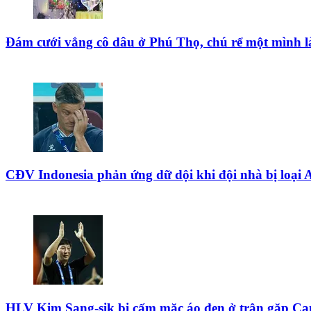
Đám cưới vắng cô dâu ở Phú Thọ, chú rể một mình là
CĐV Indonesia phản ứng dữ dội khi đội nhà bị lo
HLV Kim Sang-sik bị cấm mặc áo đen ở trận gặp C