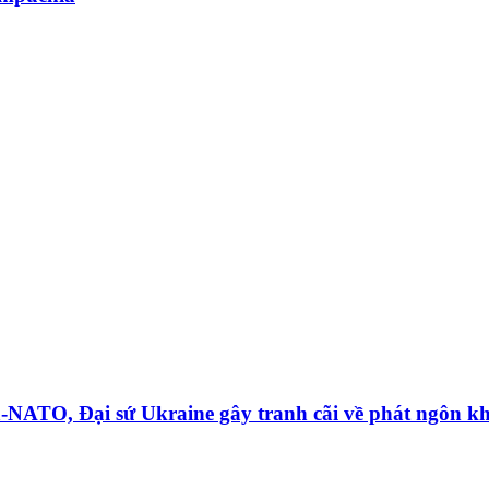
a-NATO, Đại sứ Ukraine gây tranh cãi về phát ngôn k