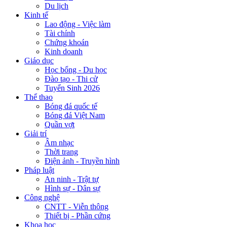
Du lịch
Kinh tế
Lao động - Việc làm
Tài chính
Chứng khoán
Kinh doanh
Giáo dục
Học bổng - Du học
Đào tạo - Thi cử
Tuyển Sinh 2026
Thể thao
Bóng đá quốc tế
Bóng đá Việt Nam
Quần vợt
Giải trí
Âm nhạc
Thời trang
Điện ảnh - Truyền hình
Pháp luật
An ninh - Trật tự
Hình sự - Dân sự
Công nghệ
CNTT - Viễn thông
Thiết bị - Phần cứng
Khoa học