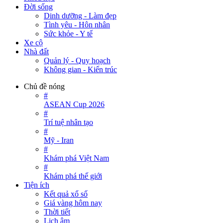
Đời sống
Dinh dưỡng - Làm đẹp
Tình yêu - Hôn nhân
Sức khỏe - Y tế
Xe cộ
Nhà đất
Quản lý - Quy hoạch
Không gian - Kiến trúc
Chủ đề nóng
#
ASEAN Cup 2026
#
Trí tuệ nhân tạo
#
Mỹ - Iran
#
Khám phá Việt Nam
#
Khám phá thế giới
Tiện ích
Kết quả xổ số
Giá vàng hôm nay
Thời tiết
Lịch âm