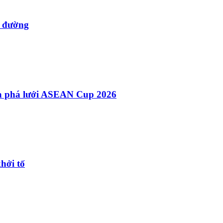
g đường
Vua phá lưới ASEAN Cup 2026
hởi tố