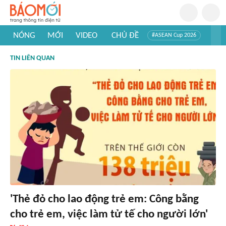
NÓNG
MỚI
VIDEO
CHỦ ĐỀ
#ASEAN Cup 2026
#Trí tuệ nhân tạo
#Mỹ - Iran
#Khám phá Việt Nam
TIN LIÊN QUAN
#Khám phá thế giới
'Thẻ đỏ cho lao động trẻ em: Công bằng
cho trẻ em, việc làm tử tế cho người lớn'