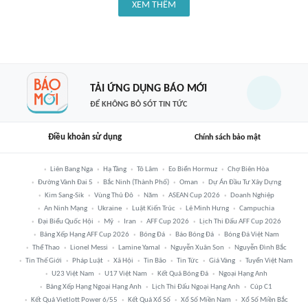
XEM THÊM
TẢI ỨNG DỤNG BÁO MỚI
ĐỂ KHÔNG BỎ SÓT TIN TỨC
Điều khoản sử dụng
Chính sách bảo mật
Liên Bang Nga
Hạ Tầng
Tô Lâm
Eo Biển Hormuz
Chợ Biên Hòa
Đường Vành Đai 5
Bắc Ninh (thành Phố)
Oman
Dự Án Đầu Tư Xây Dựng
Kim Sang-Sik
Vùng Thủ Đô
Năm
ASEAN Cup 2026
Doanh Nghiệp
An Ninh Mạng
Ukraine
Luật Kiến Trúc
Lê Minh Hưng
Campuchia
Đại Biểu Quốc Hội
Mỹ
Iran
AFF Cup 2026
Lịch Thi Đấu AFF Cup 2026
Bảng Xếp Hạng AFF Cup 2026
Bóng Đá
Báo Bóng Đá
Bóng Đá Việt Nam
Thể Thao
Lionel Messi
Lamine Yamal
Nguyễn Xuân Son
Nguyễn Đình Bắc
Tin Thế Giới
Pháp Luật
Xã Hội
Tin Bão
Tin Tức
Giá Vàng
Tuyển Việt Nam
U23 Việt Nam
U17 Việt Nam
Kết Quả Bóng Đá
Ngoại Hạng Anh
Bảng Xếp Hạng Ngoại Hạng Anh
Lịch Thi Đấu Ngoại Hạng Anh
Cúp C1
Kết Quả Vietlott Power 6/55
Kết Quả Xổ Số
Xổ Số Miền Nam
Xổ Số Miền Bắc